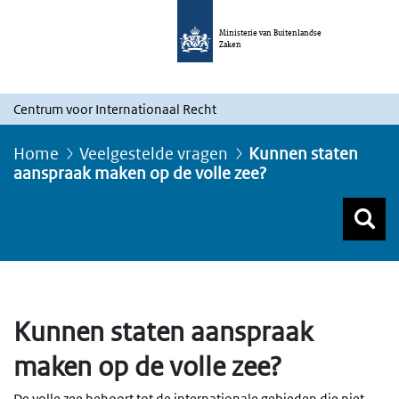
Ministerie van Buitenlandse
Zaken
Centrum voor Internationaal Recht
Home
Veelgestelde vragen
Kunnen staten
aanspraak maken op de volle zee?
Z
Z
Top menu zoeken
Kunnen staten aanspraak
maken op de volle zee?
De volle zee behoort tot de internationale gebieden die niet