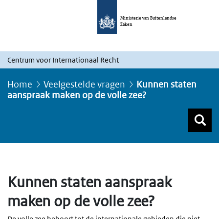
Ministerie van Buitenlandse
Zaken
Centrum voor Internationaal Recht
Home
Veelgestelde vragen
Kunnen staten
aanspraak maken op de volle zee?
Z
Z
Top menu zoeken
Kunnen staten aanspraak
maken op de volle zee?
De volle zee behoort tot de internationale gebieden die niet