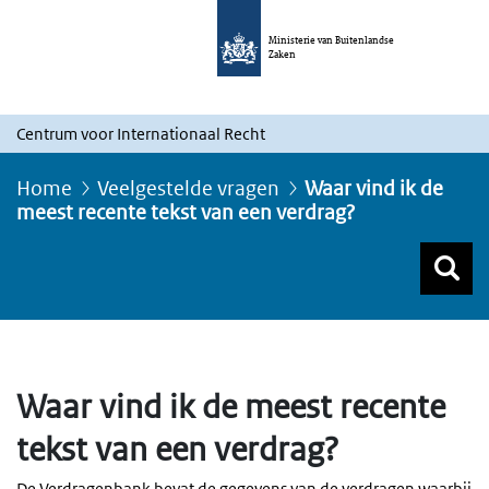
Ministerie van Buitenlandse
Zaken
Centrum voor Internationaal Recht
Home
Veelgestelde vragen
Waar vind ik de
meest recente tekst van een verdrag?
Z
Z
Top menu zoeken
Waar vind ik de meest recente
tekst van een verdrag?
De Verdragenbank bevat de gegevens van de verdragen waarbij