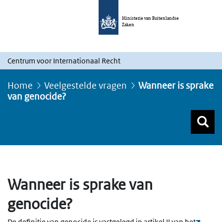
Ministerie van Buitenlandse
Zaken
Centrum voor Internationaal Recht
Home
Veelgestelde vragen
Wanneer is sprake
van genocide?
Z
Z
Top menu zoeken
Wanneer is sprake van
genocide?
De definitie van genocide is vastgelegd in artikel II van het