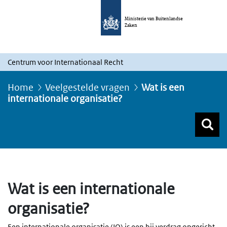
Ministerie van Buitenlandse
Zaken
Centrum voor Internationaal Recht
Home
Veelgestelde vragen
Wat is een
internationale organisatie?
Z
Z
Top menu zoeken
Wat is een internationale
organisatie?
Een internationale organisatie (IO) is een bij verdrag opgericht