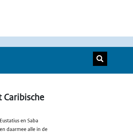
n
Zoeken
Zoekform
Top menu zoeken
t Caribische
Eustatius en Saba
den daarmee alle in de