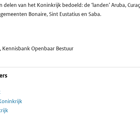
n delen van het Koninkrijk bedoeld: de ‘landen’ Aruba, Cura
 gemeenten Bonaire, Sint Eustatius en Saba.
, Kennisbank Openbaar Bestuur
ers
k
Koninkrijk
rijk