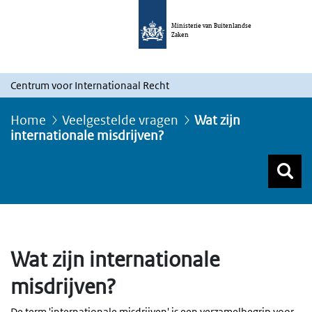
Ministerie van Buitenlandse
Zaken
Centrum voor Internationaal Recht
Home
Veelgestelde vragen
Wat zijn
internationale misdrijven?
Z
Z
Top menu zoeken
Wat zijn internationale
misdrijven?
De term 'internationale misdrijven' is een verzamelbegrip voor