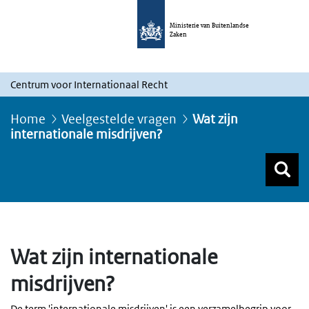
Ministerie van Buitenlandse
Zaken
Centrum voor Internationaal Recht
Home
Veelgestelde vragen
Wat zijn
internationale misdrijven?
Z
Z
Top menu zoeken
Wat zijn internationale
misdrijven?
De term 'internationale misdrijven' is een verzamelbegrip voor