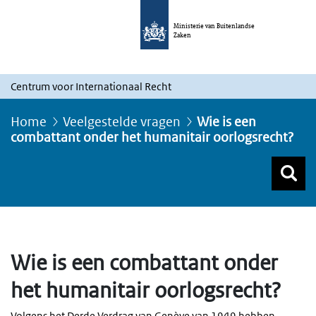
Ministerie van Buitenlandse
Zaken
Centrum voor Internationaal Recht
Home
Veelgestelde vragen
Wie is een
combattant onder het humanitair oorlogsrecht?
Z
Z
Top menu zoeken
Wie is een combattant onder
het humanitair oorlogsrecht?
Volgens het Derde Verdrag van Genève van 1949 hebben