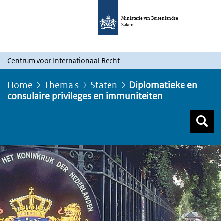
Ministerie van Buitenlandse
Zaken
Centrum voor Internationaal Recht
Home
Thema's
Staten
Diplomatieke en
consulaire privileges en immuniteiten
Z
Z
Top menu zoeken