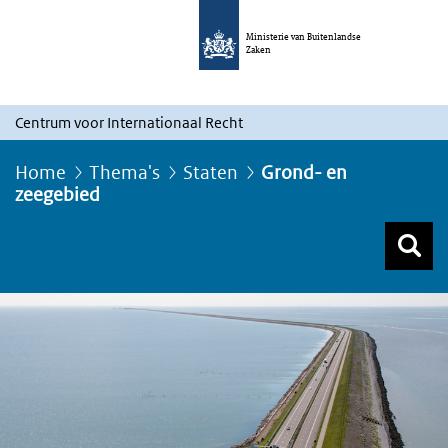
Ministerie van Buitenlandse
Zaken
Centrum voor Internationaal Recht
Home
Thema's
Staten
Grond- en
zeegebied
Z
Z
Top menu zoeken