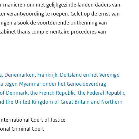
r manieren om met gelijkgezinde landen daders van
ter verantwoording te roepen. Gelet op de ernst van
ngen alsook de voortdurende ontkenning van
kabinet thans complementaire procedures van
, Denemarken, Frankrijk, Duitsland en het Verenigd
mbia tegen Myanmar onder het Genocideverdrag
f Denmark, the French Republic, the Federal Republic
nd the United Kingdom of Great Britain and Northern
 International Court of Justice
ional Criminal Court