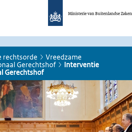
Ministerie van Buitenlandse Zake
e rechtsorde
Vreedzame
onaal Gerechtshof
Interventie
l Gerechtshof