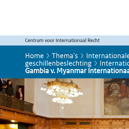
Centrum voor Internationaal Recht
Home
Thema's
International
geschillenbeslechting
Internati
Gambia v. Myanmar Internationaa