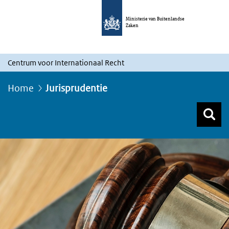
Ministerie van Buitenlandse
Zaken
Centrum voor Internationaal Recht
Home
Jurisprudentie
Z
Z
Top menu zoeken