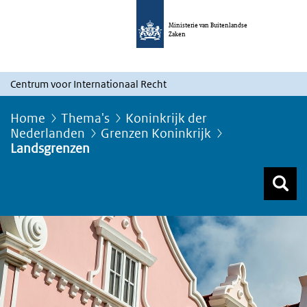
Ministerie van Buitenlandse
Zaken
Centrum voor Internationaal Recht
Home
Thema's
Koninkrijk der
Nederlanden
Grenzen Koninkrijk
Landsgrenzen
Z
Z
Top menu zoeken