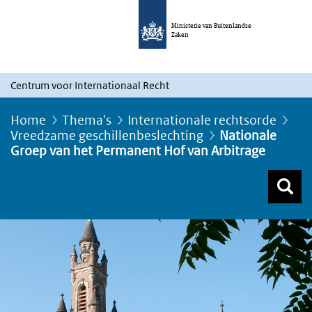
Ministerie van Buitenlandse
Zaken
Centrum voor Internationaal Recht
Home
Thema's
Internationale rechtsorde
Vreedzame geschillenbeslechting
Nationale
Groep van het Permanent Hof van Arbitrage
Z
Z
Top menu zoeken