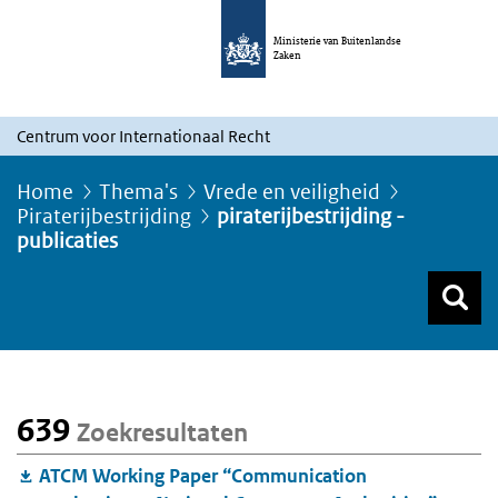
Ministerie van Buitenlandse
Zaken
Centrum voor Internationaal Recht
Home
Thema's
Vrede en veiligheid
Piraterijbestrijding
piraterijbestrijding -
publicaties
Z
Z
Top menu zoeken
639
Zoekresultaten
ATCM Working Paper “Communication