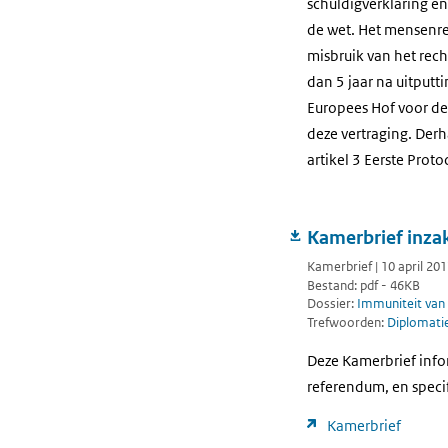
schuldigverklaring e
de wet. Het mensenre
misbruik van het rec
dan 5 jaar na uitputt
Europees Hof voor de 
deze vertraging. Derh
artikel 3 Eerste Proto
Kamerbrief inza
Kamerbrief | 10 april 20
Bestand: pdf - 46KB
Dossier:
Immuniteit van 
Trefwoorden:
Diplomati
Deze Kamerbrief info
referendum, en speci
Kamerbrief