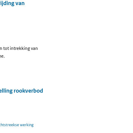
ijding van
 tot intrekking van
me.
elling rookverbod
chtstreekse werking