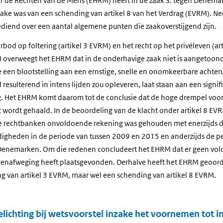
r de Rechten van de Mens (EHRM) heeft in de zaak S. tegen Denema
rake was van een schending van artikel 8 van het Verdrag (EVRM). Ne
gediend over een aantal algemene punten die zaakoverstijgend zijn.
erbod op foltering (artikel 3 EVRM) en het recht op het privéleven (a
M overweegt het EHRM dat in de onderhavige zaak niet is aangetoond 
e een blootstelling aan een ernstige, snelle en onomkeerbare achteru
esulterend in intens lijden zou opleveren, laat staan aan een signi
. Het EHRM komt daarom tot de conclusie dat de hoge drempel voor 
t wordt gehaald. In de beoordeling van de klacht onder artikel 8 EV
se rechtbanken onvoldoende rekening was gehouden met enerzijds d
igheden in de periode van tussen 2009 en 2015 en anderzijds de pe
 Denemarken. Om die redenen concludeert het EHRM dat er geen vol
enafweging heeft plaatsgevonden. Derhalve heeft het EHRM geoord
g van artikel 3 EVRM, maar wel een schending van artikel 8 EVRM.
ichting bij wetsvoorstel inzake het voornemen tot i