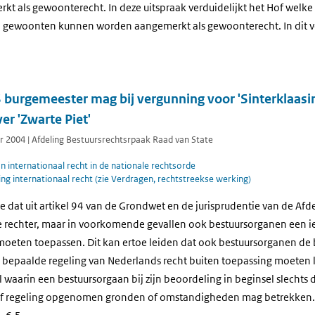
 als gewoonterecht. In deze uitspraak verduidelijkt het Hof welke v
 gewoonten kunnen worden aangemerkt als gewoonterecht. In dit v
burgemeester mag bij vergunning voor 'Sinterklaasi
er 'Zwarte Piet'
2004 | Afdeling Bestuursrechtsrpaak Raad van State
 internationaal recht in de nationale rechtsorde
g internationaal recht (zie Verdragen, rechtstreekse werking)
 dat uit artikel 94 van de Grondwet en de jurisprudentie van de Afde
 de rechter, maar in voorkomende gevallen ook bestuursorganen een 
oeten toepassen. Dit kan ertoe leiden dat ook bestuursorganen de
 bepaalde regeling van Nederlands recht buiten toepassing moeten l
 waarin een bestuursorgaan bij zijn beoordeling in beginsel slechts de
of regeling opgenomen gronden of omstandigheden mag betrekken. 