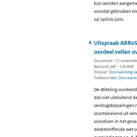
kon worden aangemerkt
voordat gebruiken en
op opinio juris.
Uitspraak ABRvS 
oordeel vellen ov
Document | 12 november 
Bestand: pdf - 128.4KB
Dossier:
Doorwerking van
Trefwoorden:
Doorwerkin
De Afdeling oordeelde
dat niet uitsluitend
verdragsbepalingen m
voortvloeiend uit een
voordoen in het geval
desbetreffende wet 