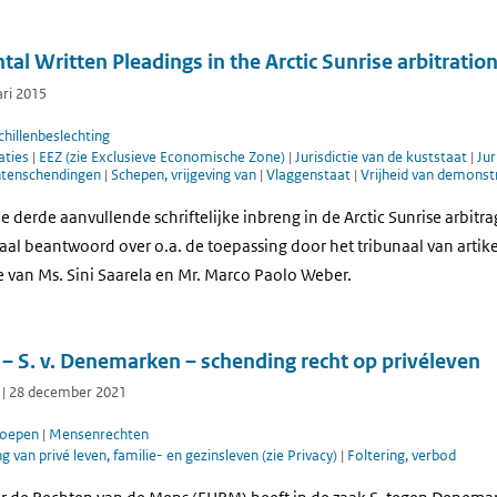
al Written Pleadings in the Arctic Sunrise arbitratio
ari 2015
hillenbeslechting
aties
|
EEZ (zie Exclusieve Economische Zone)
|
Jurisdictie van de kuststaat
|
Jur
tenschendingen
|
Schepen, vrijgeving van
|
Vlaggenstaat
|
Vrijheid van demonst
 derde aanvullende schriftelijke inbreng in de Arctic Sunrise arbit
aal beantwoord over o.a. de toepassing door het tribunaal van artike
e van Ms. Sini Saarela en Mr. Marco Paolo Weber.
– S. v. Denemarken – schending recht op privéleven
l | 28 december 2021
roepen
|
Mensenrechten
g van privé leven, familie- en gezinsleven (zie Privacy)
|
Foltering, verbod