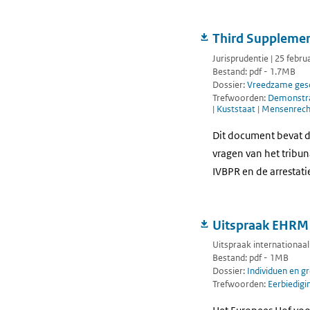
Third Supplement
Jurisprudentie | 25 febru
Bestand: pdf - 1.7MB
Dossier:
Vreedzame gesc
Trefwoorden:
Demonstr
|
Kuststaat
|
Mensenrech
Dit document bevat de
vragen van het tribun
IVBPR en de arrestati
Uitspraak EHRM 
Uitspraak internationaa
Bestand: pdf - 1MB
Dossier:
Individuen en g
Trefwoorden:
Eerbiedigin