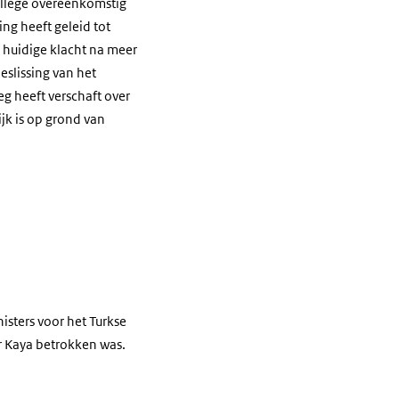
ollege overeenkomstig
g heeft geleid tot
 huidige klacht na meer
eslissing van het
g heeft verschaft over
jk is op grond van
sters voor het Turkse
r Kaya betrokken was.