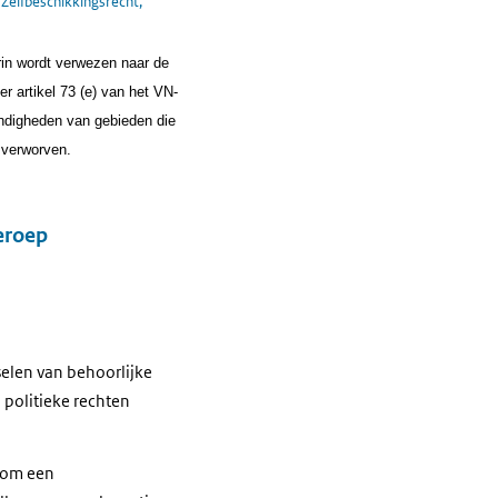
|
Zelfbeschikkingsrecht,
rin wordt verwezen naar de
r artikel 73 (e) van het VN-
ndigheden van gebieden die
 verworven.
beroep
selen van behoorlijke
 politieke rechten
t om een