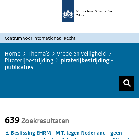
Ministerie van Buitenlandse
Zaken
Centrum voor Internationaal Recht
Home
Thema's
Vrede en veiligheid
Piraterijbestrijding
piraterijbestrijding -
publicaties
Z
Z
Top menu zoeken
639
Zoekresultaten
Beslissing EHRM - M.T. tegen Nederland - geen