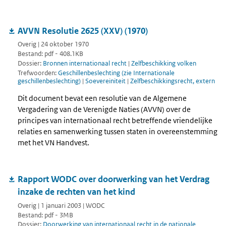
AVVN Resolutie 2625 (XXV) (1970)
Overig | 24 oktober 1970
Bestand: pdf - 408.1KB
Dossier:
Bronnen internationaal recht
|
Zelfbeschikking volken
Trefwoorden:
Geschillenbeslechting (zie Internationale
geschillenbeslechting)
|
Soevereiniteit
|
Zelfbeschikkingsrecht, extern
Dit document bevat een resolutie van de Algemene
Vergadering van de Verenigde Naties (AVVN) over de
principes van internationaal recht betreffende vriendelijke
relaties en samenwerking tussen staten in overeenstemming
met het VN Handvest.
Rapport WODC over doorwerking van het Verdrag
inzake de rechten van het kind
Overig | 1 januari 2003 | WODC
Bestand: pdf - 3MB
Dossier:
Doorwerking van internationaal recht in de nationale