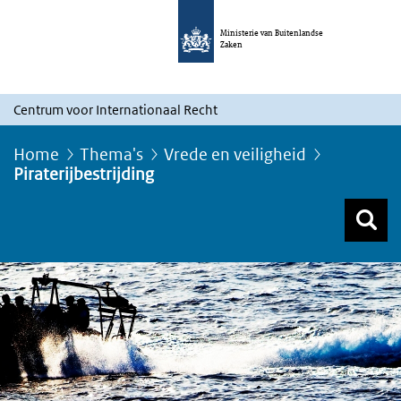
Ministerie van Buitenlandse
Zaken
Centrum voor Internationaal Recht
Home
Thema's
Vrede en veiligheid
Piraterijbestrijding
Z
Z
Top menu zoeken