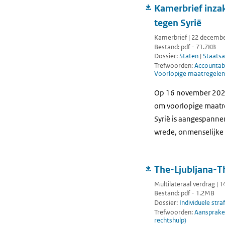
Kamerbrief inza
tegen Syrië
Kamerbrief | 22 decemb
Bestand: pdf - 71.7KB
Dossier:
Staten
|
Staatsa
Trefwoorden:
Accountabi
Voorlopige maatregelen 
Op 16 november 2023 
om voorlopige maatre
Syrië is aangespanne
wrede, onmenselijke 
The-Ljubljana-
Multilateraal verdrag |
Bestand: pdf - 1.2MB
Dossier:
Individuele stra
Trefwoorden:
Aansprakel
rechtshulp)