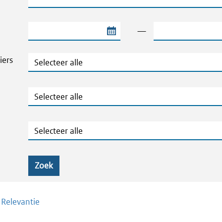
Begindatum van de periode
Einddatum van de
—
Thema's en Dossiers
iers
Publicatietype
Geografie
Zoek
/
Relevantie