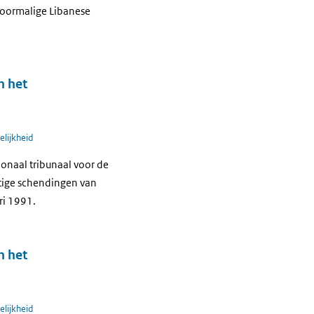
voormalige Libanese
n het
elijkheid
ionaal tribunaal voor de
tige schendingen van
ari 1991.
n het
elijkheid