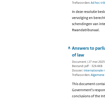
Trefwoorden:
Ad hoc tri
In deze resolutie bes
vervolging en berech
schendingen van inte
Rwandatribunaal.
Answers to parli
of law
Document | 27 mei 2025
Bestand: pdf - 329.4KB
Dossier:
Internationale 
Trefwoorden:
Algemene 
This document contain
Government’s respons
conclusions of the In