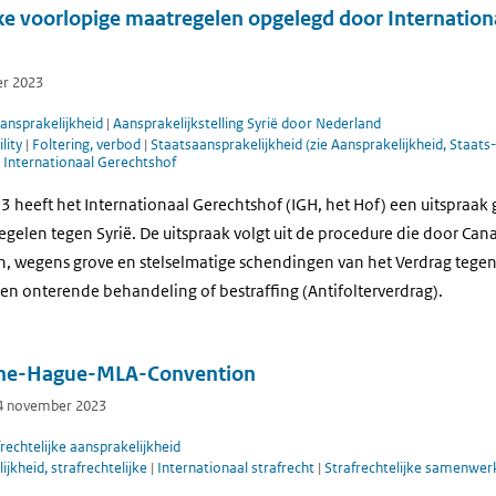
ke voorlopige maatregelen opgelegd door Internation
er 2023
ansprakelijkheid
|
Aansprakelijkstelling Syrië door Nederland
lity
|
Foltering, verbod
|
Staatsaansprakelijkheid (zie Aansprakelijkheid, Staats
Internationaal Gerechtshof
heeft het Internationaal Gerechtshof (IGH, het Hof) een uitspraak 
gelen tegen Syrië. De uitspraak volgt uit de procedure die door Ca
n, wegens grove en stelselmatige schendingen van het Verdrag tegen
en onterende behandeling of bestraffing (Antifolterverdrag).
The-Hague-MLA-Convention
 14 november 2023
frechtelijke aansprakelijkheid
ijkheid, strafrechtelijke
|
Internationaal strafrecht
|
Strafrechtelijke samenwerk