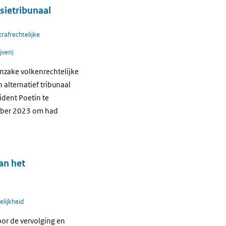
sietribunaal
trafrechtelijke
jven)
nzake volkenrechtelijke
alternatief tribunaal
dent Poetin te
tober 2023 om had
an het
elijkheid
oor de vervolging en