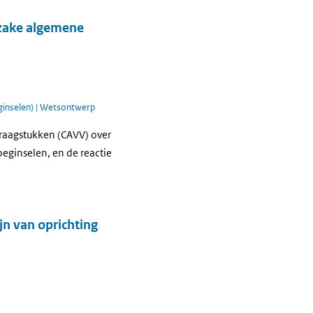
nzake algemene
ginselen)
|
Wetsontwerp
Vraagstukken (CAVV) over
eginselen, en de reactie
jn van oprichting