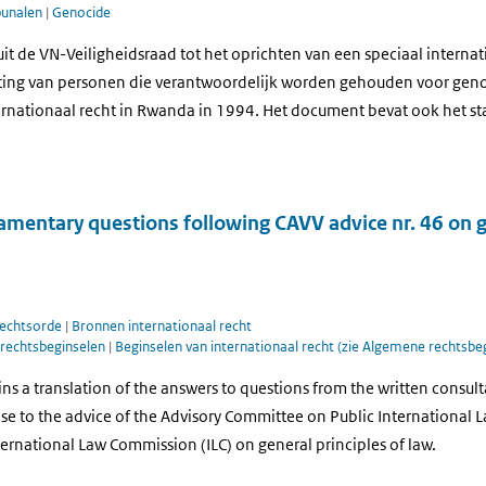
bunalen
|
Genocide
luit de VN-Veiligheidsraad tot het oprichten van een speciaal interna
ting van personen die verantwoordelijk worden gehouden voor geno
rnationaal recht in Rwanda in 1994. Het document bevat ook het sta
amentary questions following CAVV advice nr. 46 on g
rechtsorde
|
Bronnen internationaal recht
rechtsbeginselen
|
Beginselen van internationaal recht (zie Algemene rechtsbe
s a translation of the answers to questions from the written consult
e to the advice of the Advisory Committee on Public International L
ternational Law Commission (ILC) on general principles of law.