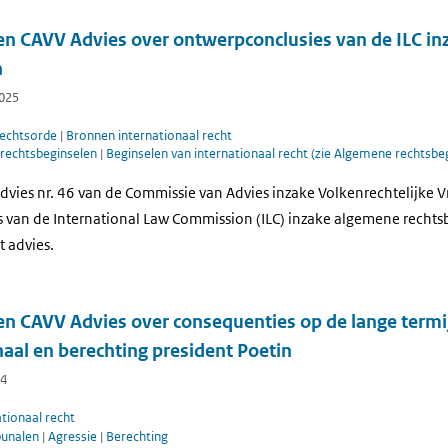
 en CAVV Advies over ontwerpconclusies van de ILC i
n
2025
rechtsorde
|
Bronnen internationaal recht
rechtsbeginselen
|
Beginselen van internationaal recht (zie Algemene rechtsbe
dvies nr. 46 van de Commissie van Advies inzake Volkenrechtelijke 
 van de International Law Commission (ILC) inzake algemene rechtsb
t advies.
en CAVV Advies over consequenties op de lange termi
unaal en berechting president Poetin
24
ationaal recht
bunalen
|
Agressie
|
Berechting