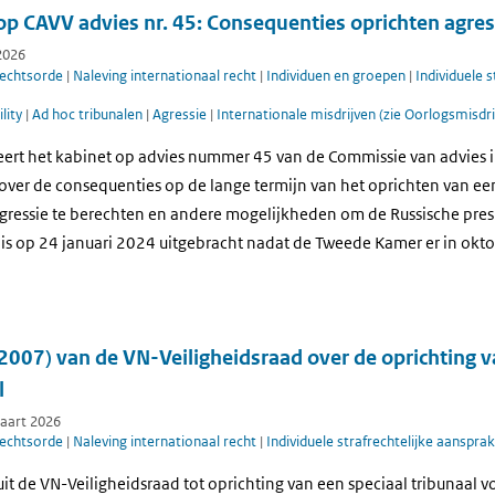
op CAVV advies nr. 45: Consequenties oprichten agres
2026
rechtsorde
|
Naleving internationaal recht
|
Individuen en groepen
|
Individuele s
lity
|
Ad hoc tribunalen
|
Agressie
|
Internationale misdrijven (zie Oorlogsmisdri
eert het kabinet op advies nummer 45 van de Commissie van advies i
ver de consequenties op de lange termijn van het oprichten van een 
ressie te berechten en andere mogelijkheden om de Russische presi
s is op 24 januari 2024 uitgebracht nadat de Tweede Kamer er in ok
2007) van de VN-Veiligheidsraad over de oprichting v
l
maart 2026
rechtsorde
|
Naleving internationaal recht
|
Individuele strafrechtelijke aansprak
luit de VN-Veiligheidsraad tot oprichting van een speciaal tribunaal v