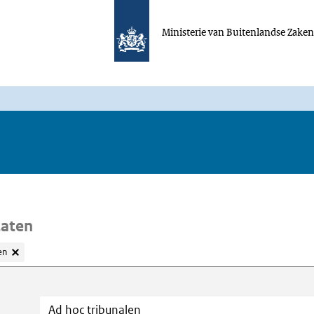
Ministerie van Buitenlandse Zake
taten
en
oeken
Trefwoord