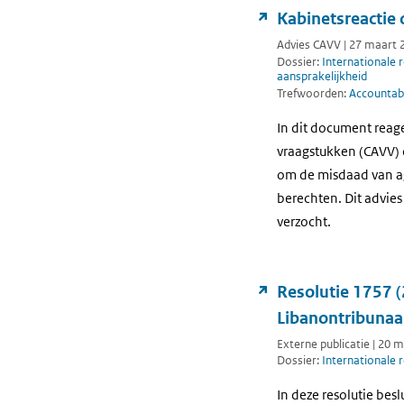
Kabinetsreactie 
Advies CAVV | 27 maart 
Dossier:
Internationale 
aansprakelijkheid
Trefwoorden:
Accountabi
In dit document reag
vraagstukken (CAVV) o
om de misdaad van ag
berechten. Dit advie
verzocht.
Resolutie 1757 (
Libanontribunaa
Externe publicatie | 20 
Dossier:
Internationale 
In deze resolutie bes