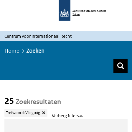
Ministerie van Buitenlandse
Zaken
Centrum voor Internationaal Recht
Home
Zoeken
Z
Z
Top menu zoeken
25
Zoekresultaten
Trefwoord: Vliegtuig
Verberg filters
Webcontent zoeken