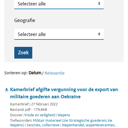
Publicatietype
Geografie
Geografie
Zoek
Sorteren op:
Datum
/
Relevantie
Kamerbrief afgifte vergunning voor de export van
militaire goederen aan Oekraïne
Kamerbrief | 27 februari 2022
Bestand: pdf - 179.6KB
Dossier:
Vrede en veiligheid
|
Wapens
Trefwoorden:
Militair materieel (zie Strategische goederen; zie
Wapens)
|
Sancties, collectieve
|
Wapenhandel, wapenleveranties,