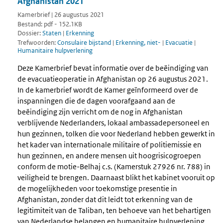
Afghanistan 2021
Kamerbrief | 26 augustus 2021
Bestand: pdf - 152.1KB
Dossier:
Staten
|
Erkenning
Trefwoorden:
Consulaire bijstand
|
Erkenning, niet-
|
Evacuatie
|
Humanitaire hulpverlening
Deze Kamerbrief bevat informatie over de beëindiging van
de evacuatieoperatie in Afghanistan op 26 augustus 2021.
In de kamerbrief wordt de Kamer geïnformeerd over de
inspanningen die de dagen voorafgaand aan de
beëindiging zijn verricht om de nog in Afghanistan
verblijvende Nederlanders, lokaal ambassadepersoneel en
hun gezinnen, tolken die voor Nederland hebben gewerkt in
het kader van internationale militaire of politiemissie en
hun gezinnen, en andere mensen uit hoogrisicogroepen
conform de motie-Belhaj c.s. (Kamerstuk 27926 nr. 788) in
veiligheid te brengen. Daarnaast blikt het kabinet vooruit op
de mogelijkheden voor toekomstige presentie in
Afghanistan, zonder dat dit leidt tot erkenning van de
legitimiteit van de Taliban, ten behoeve van het behartigen
van Nederlandse belangen en humanitaire hulpverlening.