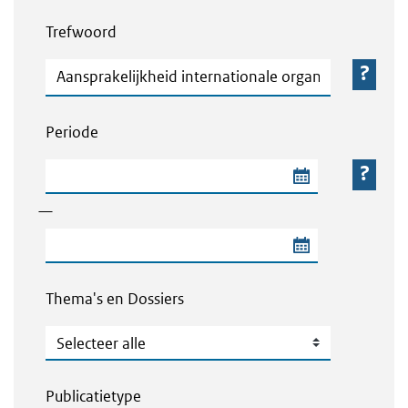
Webcontent zoeken
Trefwoord
Trefwoord
Periode
Begindatum van de periode
—
Einddatum van de periode
Thema's en Dossiers
Thema's en Dossiers
Publicatietype