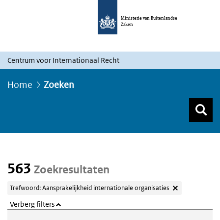
Ministerie van Buitenlandse
Zaken
Centrum voor Internationaal Recht
Home
Zoeken
Z
Z
Top menu zoeken
563
Zoekresultaten
Trefwoord: Aansprakelijkheid internationale organisaties
Verberg filters