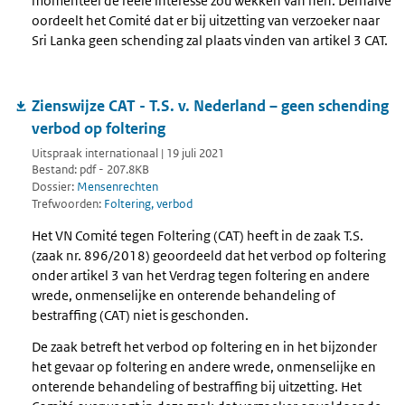
momenteel de reële interesse zou wekken van hen. Derhalve
oordeelt het Comité dat er bij uitzetting van verzoeker naar
Sri Lanka geen schending zal plaats vinden van artikel 3 CAT.
Zienswijze CAT - T.S. v. Nederland – geen schending
verbod op foltering
Uitspraak internationaal | 19 juli 2021
Bestand: pdf - 207.8KB
Dossier:
Mensenrechten
Trefwoorden:
Foltering, verbod
Het VN Comité tegen Foltering (CAT) heeft in de zaak T.S.
(zaak nr. 896/2018) geoordeeld dat het verbod op foltering
onder artikel 3 van het Verdrag tegen foltering en andere
wrede, onmenselijke en onterende behandeling of
bestraffing (CAT) niet is geschonden.
De zaak betreft het verbod op foltering en in het bijzonder
het gevaar op foltering en andere wrede, onmenselijke en
onterende behandeling of bestraffing bij uitzetting. Het