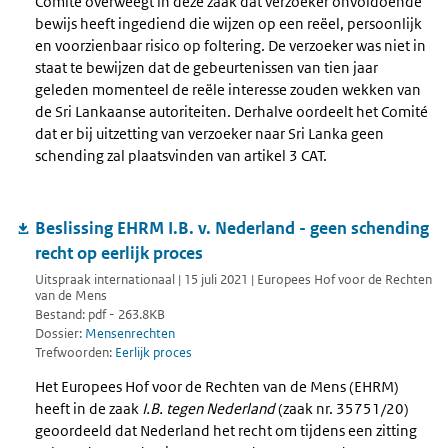
Comité overweegt in deze zaak dat verzoeker onvoldoende
bewijs heeft ingediend die wijzen op een reëel, persoonlijk
en voorzienbaar risico op foltering. De verzoeker was niet in
staat te bewijzen dat de gebeurtenissen van tien jaar
geleden momenteel de reële interesse zouden wekken van
de Sri Lankaanse autoriteiten. Derhalve oordeelt het Comité
dat er bij uitzetting van verzoeker naar Sri Lanka geen
schending zal plaatsvinden van artikel 3 CAT.
Beslissing EHRM I.B. v. Nederland - geen schending
recht op eerlijk proces
Uitspraak internationaal | 15 juli 2021 | Europees Hof voor de Rechten
van de Mens
Bestand: pdf - 263.8KB
Dossier:
Mensenrechten
Trefwoorden:
Eerlijk proces
Het Europees Hof voor de Rechten van de Mens (EHRM)
heeft in de zaak
I.B. tegen Nederland
(zaak nr. 35751/20)
geoordeeld dat Nederland het recht om tijdens een zitting