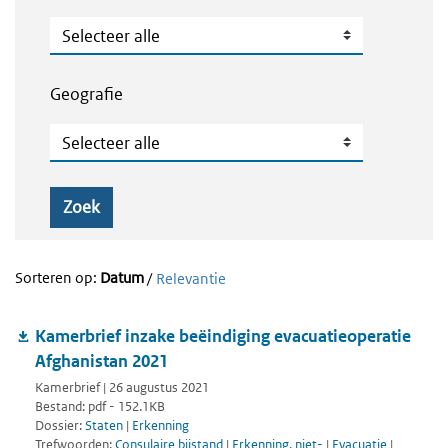
Publicatietype
Geografie
Geografie
Zoek
Sorteren op:
Datum
/
Relevantie
Kamerbrief inzake beëindiging evacuatieoperatie
Afghanistan 2021
Kamerbrief | 26 augustus 2021
Bestand: pdf - 152.1KB
Dossier:
Staten
|
Erkenning
Trefwoorden:
Consulaire bijstand
|
Erkenning, niet-
|
Evacuatie
|