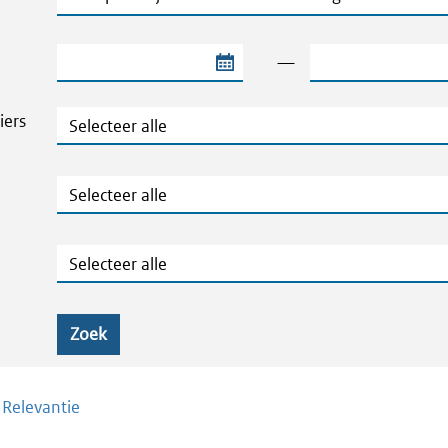
Begindatum van de periode
Einddatum van de
—
Thema's en Dossiers
iers
Publicatietype
Geografie
Zoek
/
Relevantie