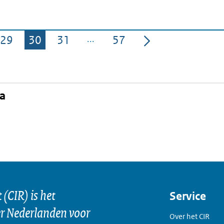
29
30
31
57
Pagina
Pagina
Pagina
Pagina
na
kedIn
(CIR) is het
Service
er Nederlanden voor
Over het CIR