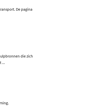
ransport. De pagina
.
hulpbronnen die zich
...
rming.