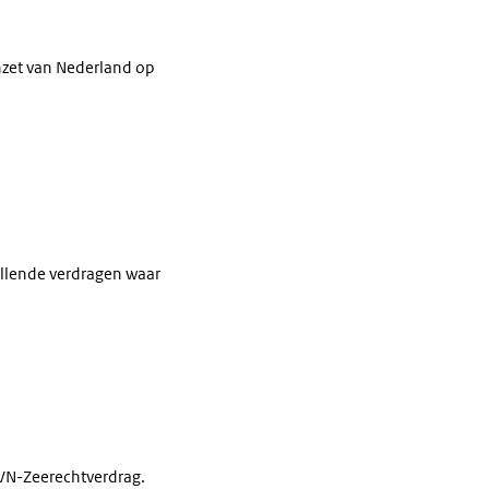
nzet van Nederland op
illende verdragen waar
t VN-Zeerechtverdrag.