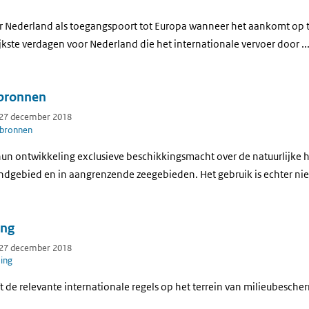
r Nederland als toegangspoort tot Europa wanneer het aankomt op t
jkste verdagen voor Nederland die het internationale vervoer door ..
pbronnen
 27 december 2018
pbronnen
un ontwikkeling exclusieve beschikkingsmacht over de natuurlijke 
dgebied en in aangrenzende zeegebieden. Het gebruik is echter niet 
ing
 27 december 2018
ing
t de relevante internationale regels op het terrein van milieubesche