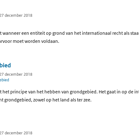
 27 december 2018
t wanneer een entiteit op grond van het internationaal recht als st
aarvoor moet worden voldaan.
bied
 27 december 2018
ebied
t het principe van het hebben van grondgebied. Het gaat in op de in
grondgebied, zowel op het land als ter zee.
 27 december 2018