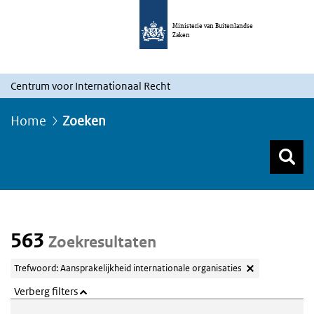
Ministerie van Buitenlandse
Zaken
Centrum voor Internationaal Recht
Home
Zoeken
Z
Z
Top menu zoeken
563
Zoekresultaten
Trefwoord: Aansprakelijkheid internationale organisaties
Verberg filters