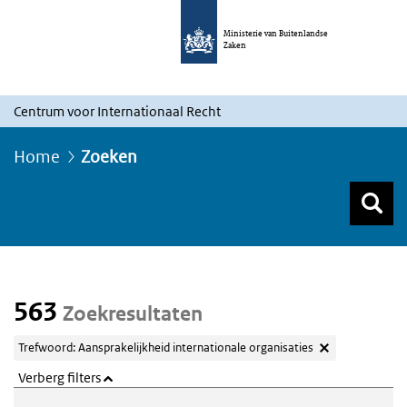
Ministerie van Buitenlandse
Zaken
Centrum voor Internationaal Recht
Home
Zoeken
Z
Z
Top menu zoeken
563
Zoekresultaten
Trefwoord: Aansprakelijkheid internationale organisaties
Verberg filters