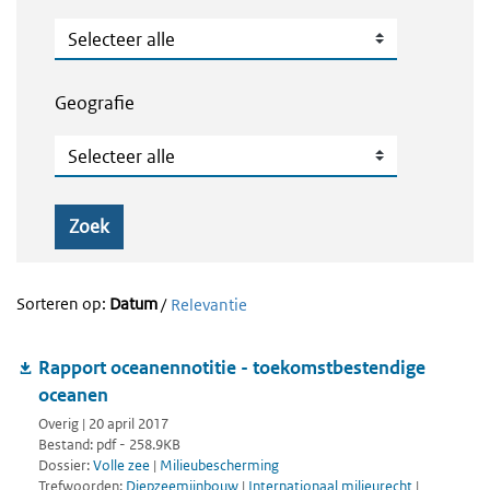
Publicatietype
Geografie
Geografie
Zoek
Sorteren op:
Datum
/
Relevantie
Rapport oceanennotitie - toekomstbestendige
oceanen
Overig | 20 april 2017
Bestand: pdf - 258.9KB
Dossier:
Volle zee
|
Milieubescherming
Trefwoorden:
Diepzeemijnbouw
|
Internationaal milieurecht
|