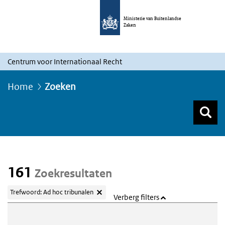
Ministerie van Buitenlandse
Zaken
Centrum voor Internationaal Recht
Home
Zoeken
Z
Z
Top menu zoeken
161
Zoekresultaten
Trefwoord: Ad hoc tribunalen
Verberg filters
Webcontent zoeken