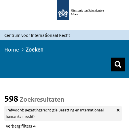
Ministerie van Buitenlandse
Zaken
Centrum voor Internationaal Recht
Home
Zoeken
Z
Z
Top menu zoeken
598
Zoekresultaten
Trefwoord: Bezettingsrecht (zie Bezetting en Internationaal
humanitair recht)
Verberg filters