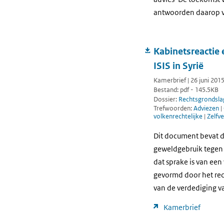
antwoorden daarop v
Kabinetsreactie 
ISIS in Syrië
Kamerbrief | 26 juni 201
Bestand: pdf - 145.5KB
Dossier:
Rechtsgrondsla
Trefwoorden:
Adviezen
|
volkenrechtelijke
|
Zelfve
Dit document bevat de
geweldgebruik tegen 
dat sprake is van een
gevormd door het rech
van de verdediging va
Kamerbrief