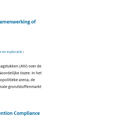
 Samenwerking of
e en exploratie
|
aagstukken (AIV) over de
ordelijke IJszee. In het
eopolitieke arena, de
ionale grondstoffenmarkt
ention Compliance