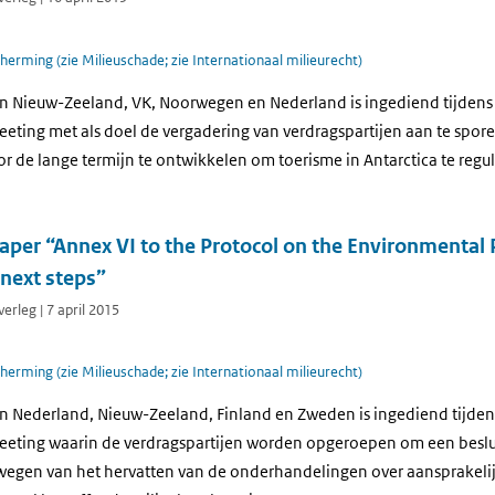
herming (zie Milieuschade; zie Internationaal milieurecht)
 Nieuw-Zeeland, VK, Noorwegen en Nederland is ingediend tijdens 
eeting met als doel de vergadering van verdragspartijen aan te spore
de lange termijn te ontwikkelen om toerisme in Antarctica te regul
er “Annex VI to the Protocol on the Environmental P
 next steps”
erleg | 7 april 2015
herming (zie Milieuschade; zie Internationaal milieurecht)
 Nederland, Nieuw-Zeeland, Finland en Zweden is ingediend tijdens
Meeting waarin de verdragspartijen worden opgeroepen om een besl
wegen van het hervatten van de onderhandelingen over aansprakel