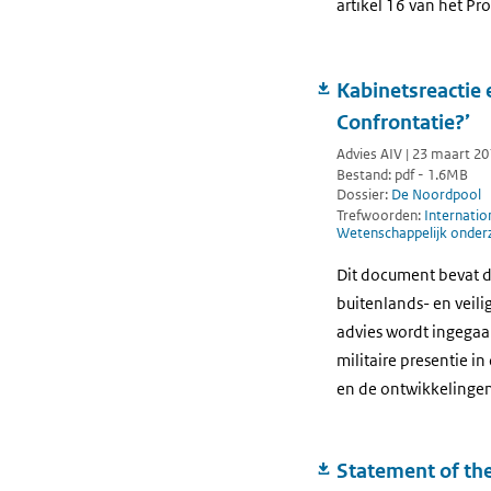
artikel 16 van het P
Kabinetsreactie
Confrontatie?’
Advies AIV | 23 maart 2
Bestand: pdf - 1.6MB
Dossier:
De Noordpool
Trefwoorden:
Internatio
Wetenschappelijk onder
Dit document bevat d
buitenlands- en veili
advies wordt ingegaan
militaire presentie i
en de ontwikkelingen
Statement of th