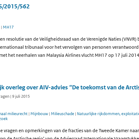
 S/2015/562
t
|
MH17
en resolutie van de Veiligheidsraad van de Verenigde Naties (VNVR) 
ternationaal tribunaal voor het vervolgen van personen verantwoord
met het neerhalen van Malaysia Airlines vlucht MH17 op 17 juli 2014
lijk overleg over AIV-advies “De toekomst van de Arcti
en | 9 juli 2015
naal milieurecht
|
Mijnbouw
|
Milieuschade
|
Natuurlijke rijkdommen, exploitati
zoek
e vragen en opmerkingen van de fracties van de Tweede Kamer naar
an de Arctische regio’ van de Adviesraad Internationale Vraagstukke