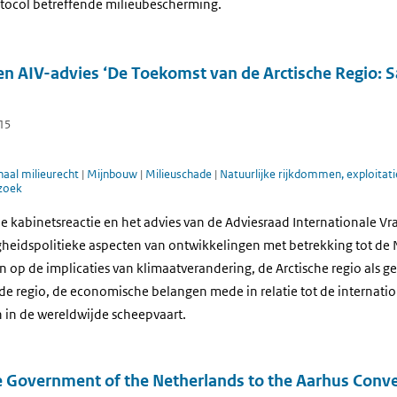
rotocol betreffende milieubescherming.
 en AIV-advies ‘De Toekomst van de Arctische Regio:
015
naal milieurecht
|
Mijnbouw
|
Milieuschade
|
Natuurlijke rijkdommen, exploitati
zoek
e kabinetsreactie en het advies van de Adviesraad Internationale Vr
gheidspolitieke aspecten van ontwikkelingen met betrekking tot de No
 op de implicaties van klimaatverandering, de Arctische regio als g
n de regio, de economische belangen mede in relatie tot de internat
 in de wereldwijde scheepvaart.
e Government of the Netherlands to the Aarhus Conv