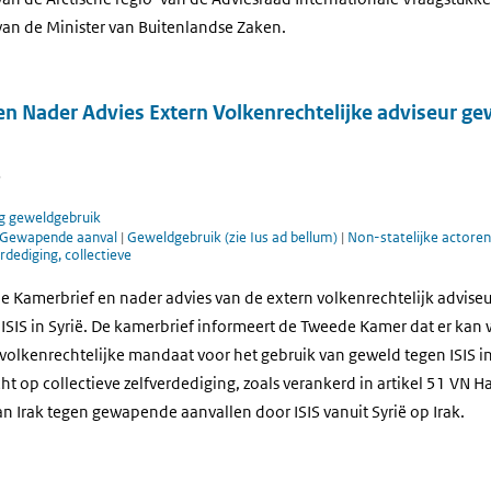
an de Minister van Buitenlandse Zaken.
en Nader Advies Extern Volkenrechtelijke adviseur g
5
g geweldgebruik
Gewapende aanval
|
Geweldgebruik (zie Ius ad bellum)
|
Non-statelijke actore
rdediging, collectieve
 Kamerbrief en nader advies van de extern volkenrechtelijk adviseu
ISIS in Syrië. De kamerbrief informeert de Tweede Kamer dat er ka
 volkenrechtelijke mandaat voor het gebruik van geweld tegen ISIS in
t op collectieve zelfverdediging, zoals verankerd in artikel 51 VN 
n Irak tegen gewapende aanvallen door ISIS vanuit Syrië op Irak.