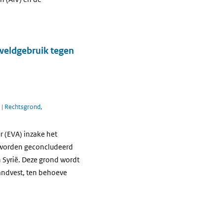
eweldgebruik tegen
n
|
Rechtsgrond,
r (EVA) inzake het
n worden geconcludeerd
 Syrië. Deze grond wordt
Handvest, ten behoeve