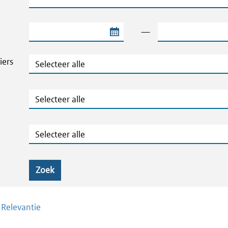
Begindatum van de periode
Einddatum van de
—
Thema's en Dossiers
iers
Publicatietype
Geografie
Zoek
/
Relevantie