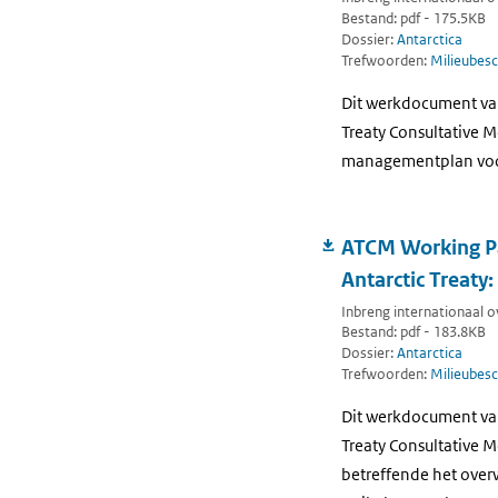
Bestand: pdf - 175.5KB
Dossier:
Antarctica
Trefwoorden:
Milieubesc
Dit werkdocument van
Treaty Consultative M
managementplan voor 
ATCM Working Pap
Antarctic Treaty:
Inbreng internationaal ov
Bestand: pdf - 183.8KB
Dossier:
Antarctica
Trefwoorden:
Milieubesc
Dit werkdocument van
Treaty Consultative 
betreffende het over