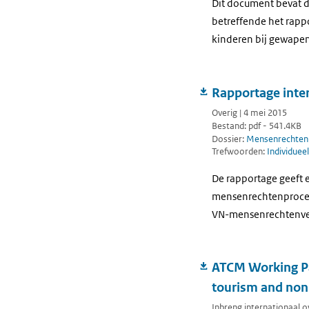
Dit document bevat d
betreffende het rapp
kinderen bij gewapen
Rapportage inte
Overig | 4 mei 2015
Bestand: pdf - 541.4KB
Dossier:
Mensenrechten
Trefwoorden:
Individuee
De rapportage geeft 
mensenrechtenprocedu
VN-mensenrechtenve
ATCM Working Pa
tourism and non-
Inbreng internationaal ov