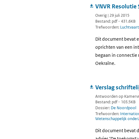
VNVR Resolutie
Overig | 29 juli 2015
Bestand: pdf - 431.6KB
Trefwoorden:
Luchtvaar
Dit document bevat e
oprichten van een in
begaan in connectie 
Oekraïne.
Verslag schrifte
Antwoorden op Kamervrag
Bestand: pdf - 103.5KB
Dossier:
De Noordpool
Trefwoorden:
Internatio
Wetenschappelijk onder
Dit document bevat d
advies ‘De toekomst v