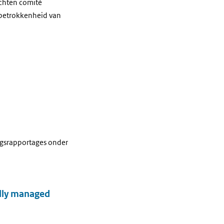
echten comité
e betrokkenheid van
agsrapportages onder
ally managed