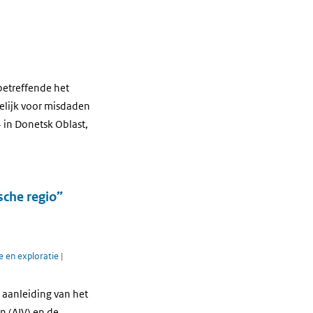
betreffende het
elijk voor misdaden
 in Donetsk Oblast,
sche regio”
e en exploratie
|
 aanleiding van het
n (AIV) en de