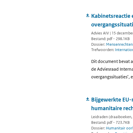
Kabinetsreactie 
overgangssituati
Advies AIV | 15 decembe
Bestand: pdf - 298.1KB
Dossier:
Mensenrechten
Trefwoorden:
Internatio
Dit document bevat a
de Adviesraad Interna
overgangssituaties’, e
Bijgewerkte EU-r
humanitaire rech
Leidraden (draaiboeken, 
Bestand: pdf - 723.7KB
Dossier:
Humanitair oor