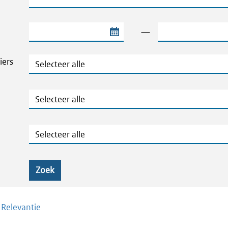
Begindatum van de periode
Einddatum van de
—
Thema's en Dossiers
iers
Publicatietype
Geografie
Zoek
/
Relevantie