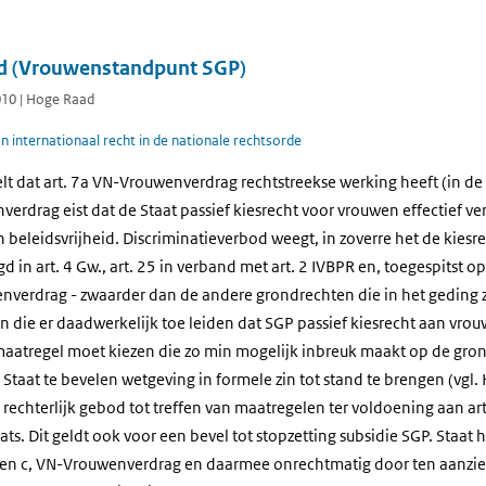
ad (Vrouwenstandpunt SGP)
2010 | Hoge Raad
 internationaal recht in de nationale rechtsorde
 dat art. 7a VN-Vrouwenverdrag rechtstreekse werking heeft (in de z
erdrag eist dat de Staat passief kiesrecht voor vrouwen effectief ver
n beleidsvrijheid. Discriminatieverbod weegt, in zoverre het de kiesr
d in art. 4 Gw., art. 25 in verband met art. 2 IVBPR en, toegespitst 
enverdrag - zwaarder dan de andere grondrechten die in het geding z
 die er daadwerkelijk toe leiden dat SGP passief kiesrecht aan vrou
 maatregel moet kiezen die zo min mogelijk inbreuk maakt op de gro
Staat te bevelen wetgeving in formele zin tot stand te brengen (vgl
rechterlijk gebod tot treffen van maatregelen ter voldoening aan art
s. Dit geldt ook voor een bevel tot stopzetting subsidie SGP. Staat ha
 en c, VN-Vrouwenverdrag en daarmee onrechtmatig door ten aanzien 