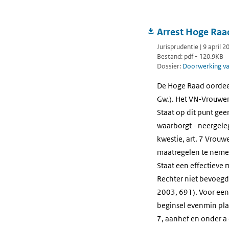
Arrest Hoge Ra
Jurisprudentie | 9 april 
Bestand: pdf - 120.9KB
Dossier:
Doorwerking van
De Hoge Raad oordeelt
Gw.). Het VN-Vrouwenv
Staat op dit punt gee
waarborgt - neergeleg
kwestie, art. 7 Vrouw
maatregelen te nemen
Staat een effectieve
Rechter niet bevoegd 
2003, 691). Voor een 
beginsel evenmin plaat
7, aanhef en onder a