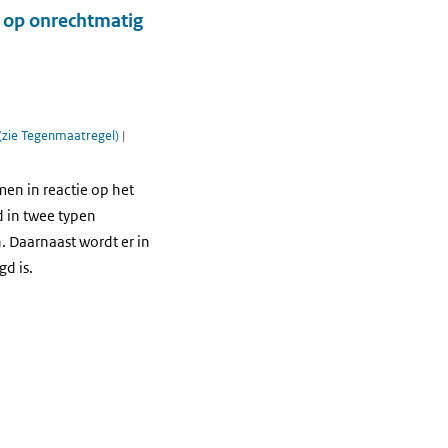
e op onrechtmatig
 (zie Tegenmaatregel)
|
en in reactie op het
d in twee typen
. Daarnaast wordt er in
d is.