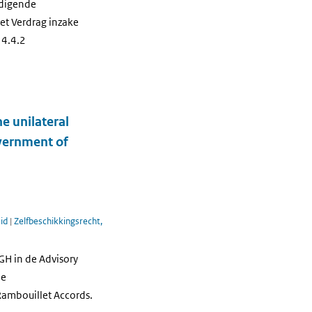
rdigende
et Verdrag inzake
 4.4.2
e unilateral
overnment of
eid
|
Zelfbeschikkingsrecht,
GH in de Advisory
de
 Rambouillet Accords.