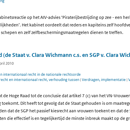
ing
abinetsreactie op het AIV-advies ‘Piraterijbestrijding op zee - een he
ijkheden’. Het kabinet oordeelt dat reders en kapiteins zelf hoofdv
n schepen en zelf zelfbeschermingsmaatregelen dienen te treffen.
 (de Staat v. Clara Wichmann c.s. en SGP v. Clara Wic
pril 2010
 internationaal recht in de nationale rechtsorde
recht en internationaal recht, verhouding tussen
|
Verdragen, implementatie
|
mt de Hoge Raad tot de conclusie dat artikel 7 (c) van het VN-Vrouw
g toekomt. Dit heeft tot gevolg dat de Staat gehouden is om maatreg
den dat de SGP het passief kiesrecht aan vrouwen toekent en dat de 
en die effectief is en tegelijkertijd de minste inbreuk maakt op de 