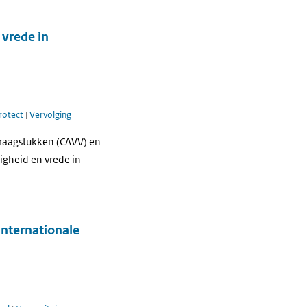
 vrede in
protect
|
Vervolging
Vraagstukken (CAVV) en
tigheid en vrede in
internationale