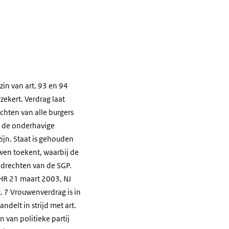
in van art. 93 en 94
zekert. Verdrag laat
echten van alle burgers
op de onderhavige
ijn. Staat is gehouden
wen toekent, waarbij de
ndrechten van de SGP.
. HR 21 maart 2003, NJ
. 7 Vrouwenverdrag is in
ndelt in strijd met art.
van politieke partij