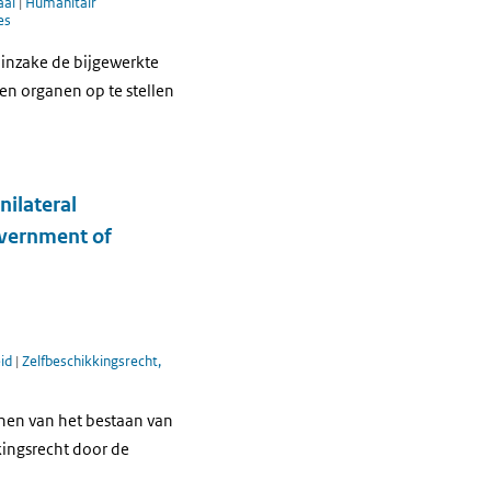
aal
|
Humanitair
es
 inzake de bijgewerkte
en organen op te stellen
nilateral
government of
eid
|
Zelfbeschikkingsrecht,
nen van het bestaan van
kingsrecht door de