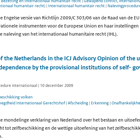
|
Bezetting en Internationaal humanitair recht
|
Gewapend conflict, internation
ationaal humanitair recht)
|
Internationaal humanitair recht
|
Nalevingprocedur
e Engelse versie van Richtlijn 2009/C 303/06 van de Raad van de EU
ationele instrumenten voor de Europese Union en haar instellingen 
e naleving van het internationaal humanitaire recht (IHL).
f the Netherlands in the ICJ Advisory Opinion of the u
ndependence by the provisional institutions of self- 
ocedure internationaal | 10 december 2009
beschikking volken
oegdheid Internationaal Gerechtshof
|
Afscheiding
|
Erkenning
|
Onafhankelijkh
e mondelinge verklaring van Nederland over het bestaan en uitoefe
ht tot zelfbeschikking en de wettige uitoefening van het zelfbeschik
o.