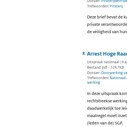
Dossier:
Piraterijbestrijd
Trefwoorden:
Piraterij
Deze brief bevat de k
private verantwoordel
de veiligheid van hu
Arrest Hoge Raad
Uitspraak nationaal | 9 a
Bestand: pdf - 124.7KB
Dossier:
Doorwerking van
Trefwoorden:
Nationaal 
werking
In deze uitspraak ko
rechtstreekse werkin
daadwerkelijk toe lei
maatregel moet inzett
(leden van de) SGP.