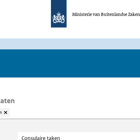
Ministerie van Buitenlandse Zake
taten
n
oeken
Trefwoord