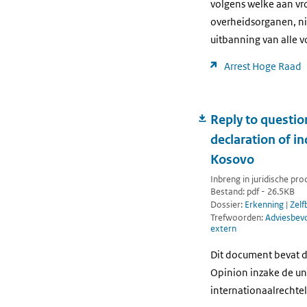
volgens welke aan v
overheidsorganen, nie
uitbanning van alle v
Arrest Hoge Raad
Reply to question
declaration of i
Kosovo
Inbreng in juridische pr
Bestand: pdf - 26.5KB
Dossier:
Erkenning
|
Zelf
Trefwoorden:
Adviesbev
extern
Dit document bevat d
Opinion inzake de un
internationaalrechtel