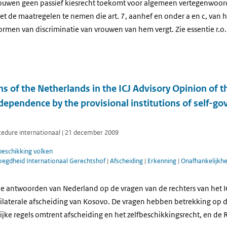
rouwen geen passief kiesrecht toekomt voor algemeen vertegenwoo
t de maatregelen te nemen die art. 7, aanhef en onder a en c, van h
ormen van discriminatie van vrouwen van hem vergt. Zie essentie r.o.
s of the Netherlands in the ICJ Advisory Opinion of th
ndependence by the provisional institutions of self-g
ocedure internationaal | 21 december 2009
beschikking volken
oegdheid Internationaal Gerechtshof
|
Afscheiding
|
Erkenning
|
Onafhankelijkh
e antwoorden van Nederland op de vragen van de rechters van het I
ilaterale afscheiding van Kosovo. De vragen hebben betrekking op 
ijke regels omtrent afscheiding en het zelfbeschikkingsrecht, en de