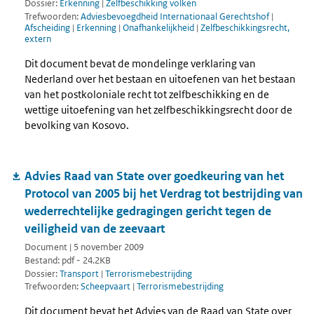
Dossier:
Erkenning
|
Zelfbeschikking volken
Trefwoorden:
Adviesbevoegdheid Internationaal Gerechtshof
|
Afscheiding
|
Erkenning
|
Onafhankelijkheid
|
Zelfbeschikkingsrecht,
extern
Dit document bevat de mondelinge verklaring van
Nederland over het bestaan en uitoefenen van het bestaan
van het postkoloniale recht tot zelfbeschikking en de
wettige uitoefening van het zelfbeschikkingsrecht door de
bevolking van Kosovo.
Advies Raad van State over goedkeuring van het
Protocol van 2005 bij het Verdrag tot bestrijding van
wederrechtelijke gedragingen gericht tegen de
veiligheid van de zeevaart
Document | 5 november 2009
Bestand: pdf - 24.2KB
Dossier:
Transport
|
Terrorismebestrijding
Trefwoorden:
Scheepvaart
|
Terrorismebestrijding
Dit document bevat het Advies van de Raad van State over