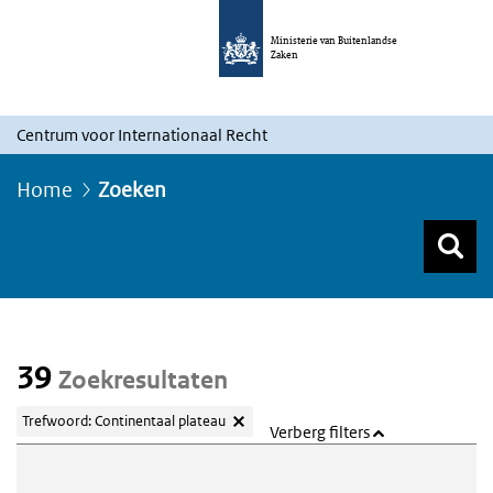
Ministerie van Buitenlandse
Zaken
Centrum voor Internationaal Recht
Home
Zoeken
Z
Z
Top menu zoeken
39
Zoekresultaten
Trefwoord: Continentaal plateau
Verberg filters
Webcontent zoeken