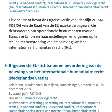
recht
|
Gewapend conflict, internationaal
|
Humanitair oorlogsrecht
(zie Internationaal humanitair recht)
|
Internationaal humanitair recht
|
Nalevingprocedures
Dit document bevat de Engelse versie van Richtlijn 2009/C
303/06 van de Raad van de EU inzake de bijgewerkte
richtsnoeren om operationele instrumenten voor de
Europese Union en haar instellingen en organen op te
stellen ter bevordering van de naleving van het
internationaal humanitaire recht (IHL).
Bijgewerkte EU-richtsnoeren bevordering van de
naleving van het internationale humanitaire recht
(Nederlandse versie)
Leidraden (draaiboeken, richtlijnen, handleidingen, procedures) | 15
december 2009
Bestand: pdf - 727.2KB
Dossier:
Humanitair oorlogsrecht
Trefwoorden:
Bezetting
|
Bezetting en Internationaal humanitair
recht
|
Gewapend conflict
|
Gewapend conflict, internationaal
|
Humanitair oorlogsrecht (zie Internationaal humanitair recht)
|