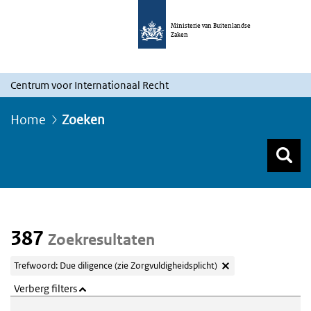
Ministerie van Buitenlandse
Zaken
Centrum voor Internationaal Recht
Home
Zoeken
Z
Z
Top menu zoeken
387
Zoekresultaten
Trefwoord: Due diligence (zie Zorgvuldigheidsplicht)
Verberg filters