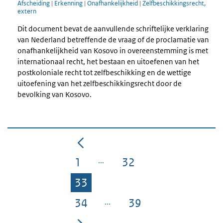
Afscheiding
|
Erkenning
|
Onafhankelijkheid
|
Zelfbeschikkingsrecht,
extern
Dit document bevat de aanvullende schriftelijke verklaring
van Nederland betreffende de vraag of de proclamatie van
onafhankelijkheid van Kosovo in overeenstemming is met
internationaal recht, het bestaan en uitoefenen van het
postkoloniale recht tot zelfbeschikking en de wettige
uitoefening van het zelfbeschikkingsrecht door de
bevolking van Kosovo.
1
32
Pagina
Pagina
33
Pagina
34
39
Pagina
Pagina