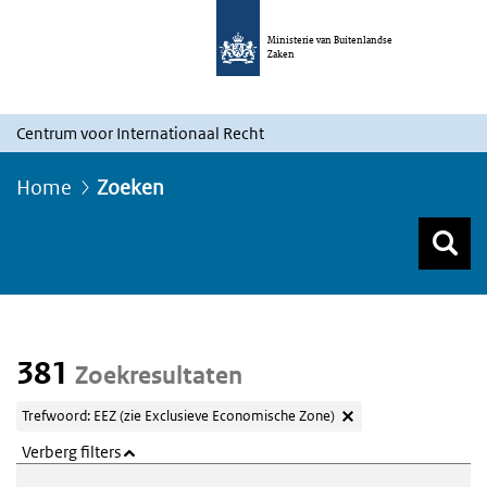
Ministerie van Buitenlandse
Zaken
Centrum voor Internationaal Recht
Home
Zoeken
Z
Z
Top menu zoeken
381
Zoekresultaten
Trefwoord: EEZ (zie Exclusieve Economische Zone)
Verberg filters