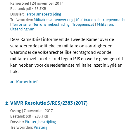
Kamerbrief | 24 november 2017
Bestand: pdf - 53.7KB
Dossier:
Terrorismebestrijding
Trefwoorden:
Militaire samenwerking
|
Multinationale troepenmacht
|
Terrorisme
|
Terrorismebestrijding
|
Troepeninzet
|
Militairen,
uitzending van
Deze Kamerbrief informeert de Tweede Kamer over de
veranderende politieke en militaire omstandigheden –
waaronder de volkenrechtelijke rechtsgrond voor de
militaire inzet - in de strijd tegen ISIS en welke gevolgen dit
kan hebben voor de Nederlandse militaire inzet in Syrië en
Irak.
Kamerbrief
VNVR Resolutie S/RES/2383 (2017)
Overig | 7 november 2017
Bestand: pdf - 283.1KB
Dossier:
Piraterijbestrijding
Trefwoorden:
Piraterij