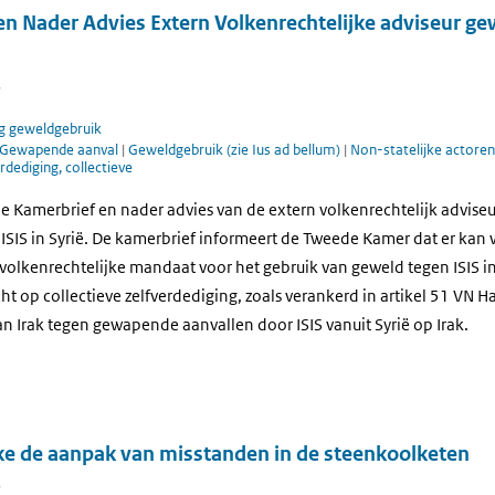
en Nader Advies Extern Volkenrechtelijke adviseur g
5
g geweldgebruik
Gewapende aanval
|
Geweldgebruik (zie Ius ad bellum)
|
Non-statelijke actore
rdediging, collectieve
 Kamerbrief en nader advies van de extern volkenrechtelijk adviseu
ISIS in Syrië. De kamerbrief informeert de Tweede Kamer dat er ka
 volkenrechtelijke mandaat voor het gebruik van geweld tegen ISIS in
t op collectieve zelfverdediging, zoals verankerd in artikel 51 VN 
n Irak tegen gewapende aanvallen door ISIS vanuit Syrië op Irak.
ke de aanpak van misstanden in de steenkoolketen
5