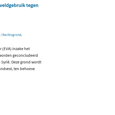
eweldgebruik tegen
n
|
Rechtsgrond,
r (EVA) inzake het
n worden geconcludeerd
 Syrië. Deze grond wordt
Handvest, ten behoeve