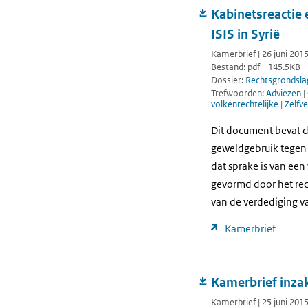
Kabinetsreactie 
ISIS in Syrië
Kamerbrief | 26 juni 201
Bestand: pdf - 145.5KB
Dossier:
Rechtsgrondsla
Trefwoorden:
Adviezen
|
volkenrechtelijke
|
Zelfve
Dit document bevat de
geweldgebruik tegen 
dat sprake is van een
gevormd door het rech
van de verdediging va
Kamerbrief
Kamerbrief inza
Kamerbrief | 25 juni 201