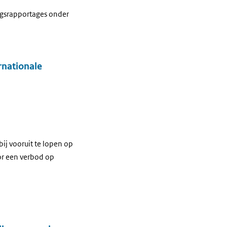
agsrapportages onder
rnationale
ij vooruit te lopen op
or een verbod op