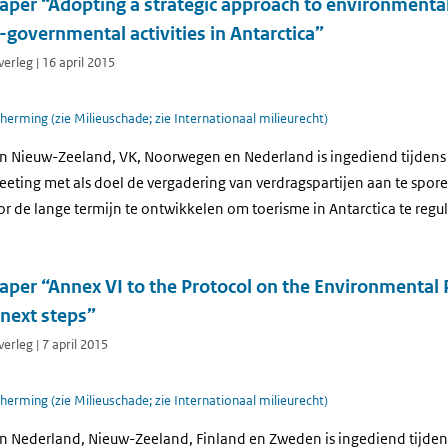
per “Adopting a strategic approach to environment
governmental activities in Antarctica”
erleg | 16 april 2015
herming (zie Milieuschade; zie Internationaal milieurecht)
 Nieuw-Zeeland, VK, Noorwegen en Nederland is ingediend tijdens 
eeting met als doel de vergadering van verdragspartijen aan te spore
de lange termijn te ontwikkelen om toerisme in Antarctica te regul
er “Annex VI to the Protocol on the Environmental P
 next steps”
erleg | 7 april 2015
herming (zie Milieuschade; zie Internationaal milieurecht)
 Nederland, Nieuw-Zeeland, Finland en Zweden is ingediend tijdens