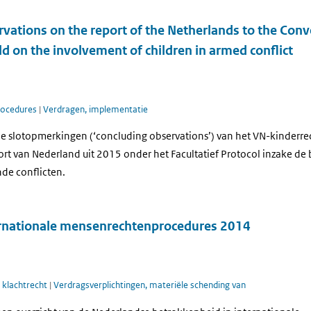
vations on the report of the Netherlands to the Conv
ld on the involvement of children in armed conflict
rocedures
|
Verdragen, implementatie
e slotopmerkingen (‘concluding observations’) van het VN-kinderr
ort van Nederland uit 2015 onder het Facultatief Protocol inzake d
de conflicten.
rnationale mensenrechtenprocedures 2014
l klachtrecht
|
Verdragsverplichtingen, materiële schending van