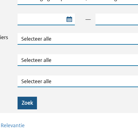
Begindatum van de periode
Einddatum van de
—
Thema's en Dossiers
iers
Publicatietype
Geografie
Zoek
/
Relevantie