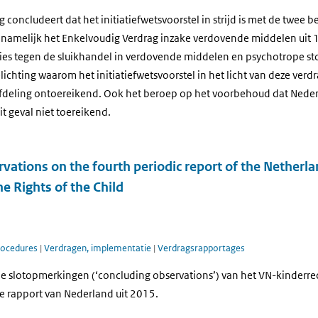
 concludeert dat het initiatiefwetsvoorstel in strijd is met de twee 
, namelijk het Enkelvoudig Verdrag inzake verdovende middelen uit 
ies tegen de sluikhandel in verdovende middelen en psychotrope sto
ichting waarom het initiatiefwetsvoorstel in het licht van deze verd
e Afdeling ontoereikend. Ook het beroep op het voorbehoud dat Nede
dit geval niet toereikend.
vations on the fourth periodic report of the Netherla
e Rights of the Child
rocedures
|
Verdragen, implementatie
|
Verdragsrapportages
e slotopmerkingen (‘concluding observations’) van het VN-kinderr
de rapport van Nederland uit 2015.