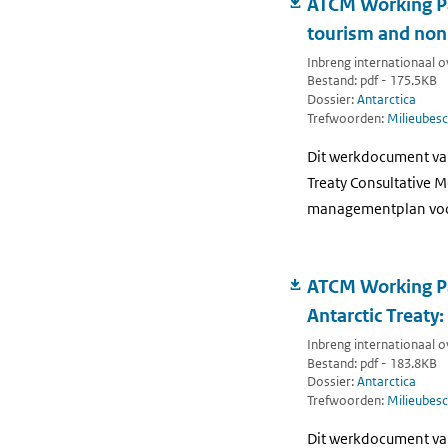
ATCM Working Pa
tourism and non-
Inbreng internationaal ov
Bestand: pdf - 175.5KB
Dossier:
Antarctica
Trefwoorden:
Milieubesc
Dit werkdocument van
Treaty Consultative M
managementplan voor 
ATCM Working Pap
Antarctic Treaty:
Inbreng internationaal ov
Bestand: pdf - 183.8KB
Dossier:
Antarctica
Trefwoorden:
Milieubesc
Dit werkdocument van