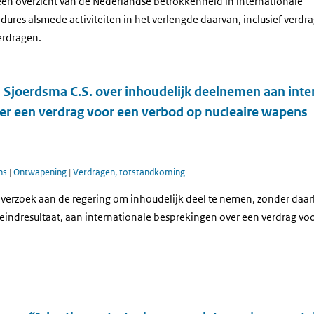
een overzicht van de Nederlandse betrokkenheid in internationale
res alsmede activiteiten in het verlengde daarvan, inclusief verdr
rdragen.
d Sjoerdsma C.S. over inhoudelijk deelnemen aan inte
er een verdrag voor een verbod op nucleaire wapens
ns
|
Ontwapening
|
Verdragen, totstandkoming
 verzoek aan de regering om inhoudelijk deel te nemen, zonder daarb
 eindresultaat, aan internationale besprekingen over een verdrag vo