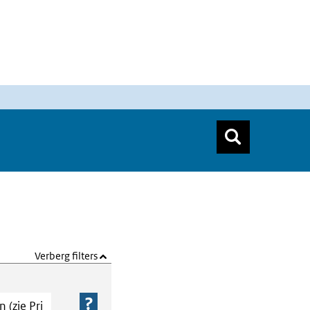
n
Zoeken
Zoekform
Top menu zoeken
Verberg filters