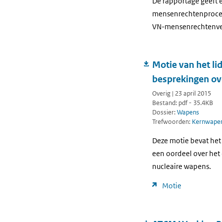
De rapportage geeft 
mensenrechtenprocedu
VN-mensenrechtenve
Motie van het li
besprekingen ov
Overig | 23 april 2015
Bestand: pdf - 35.4KB
Dossier:
Wapens
Trefwoorden:
Kernwape
Deze motie bevat het
een oordeel over het
nucleaire wapens.
Motie