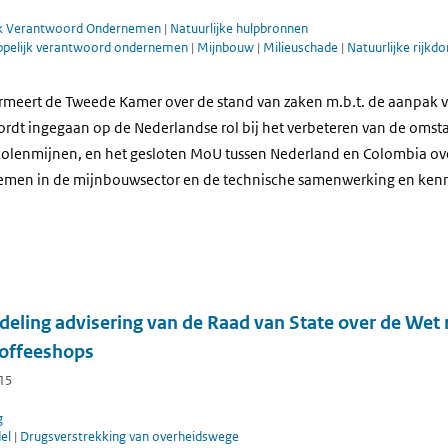
jk Verantwoord Ondernemen
|
Natuurlijke hulpbronnen
pelijk verantwoord ondernemen
|
Mijnbouw
|
Milieuschade
|
Natuurlijke rijkd
rmeert de Tweede Kamer over de stand van zaken m.b.t. de aanpak 
ordt ingegaan op de Nederlandse rol bij het verbeteren van de oms
olenmijnen, en het gesloten MoU tussen Nederland en Colombia ov
men in de mijnbouwsector en de technische samenwerking en kennis
deling advisering van de Raad van State over de Wet 
coffeeshops
015
g
del
|
Drugsverstrekking van overheidswege