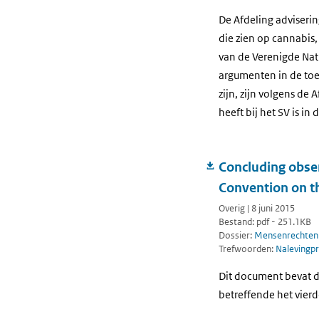
De Afdeling advisering
die zien op cannabis
van de Verenigde Nat
argumenten in de toel
zijn, zijn volgens d
heeft bij het SV is in 
Concluding obser
Convention on th
Overig | 8 juni 2015
Bestand: pdf - 251.1KB
Dossier:
Mensenrechten
Trefwoorden:
Nalevingp
Dit document bevat d
betreffende het vier