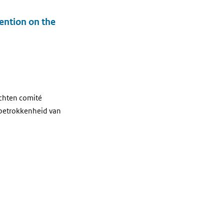
ention on the
echten comité
e betrokkenheid van