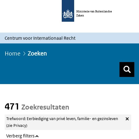
Ministerie van Buitenlandse
Zaken
Centrum voor Internationaal Recht
Home
Zoeken
Z
Z
Top menu zoeken
471
Zoekresultaten
Trefwoord: Eerbiediging van privé leven, familie- en gezinsleven
(zie Privacy)
Verberg filters