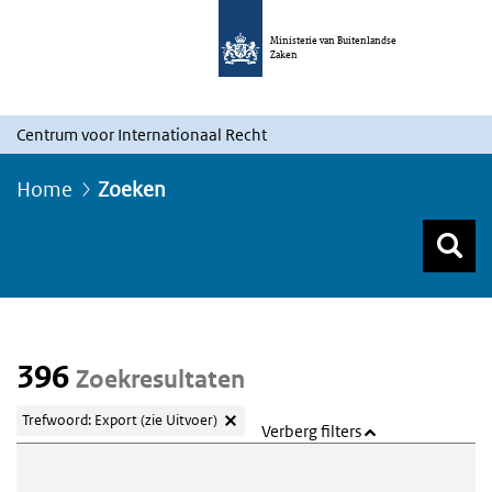
Ministerie van Buitenlandse
Zaken
Centrum voor Internationaal Recht
Home
Zoeken
Z
Z
Top menu zoeken
396
Zoekresultaten
Trefwoord: Export (zie Uitvoer)
Verberg filters
Webcontent zoeken