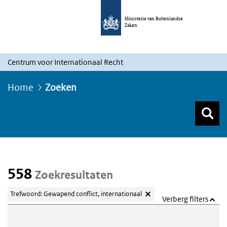
Ministerie van Buitenlandse
Zaken
Centrum voor Internationaal Recht
Home
Zoeken
Z
Z
Top menu zoeken
558
Zoekresultaten
Trefwoord: Gewapend conflict, internationaal
Verberg filters
Webcontent zoeken