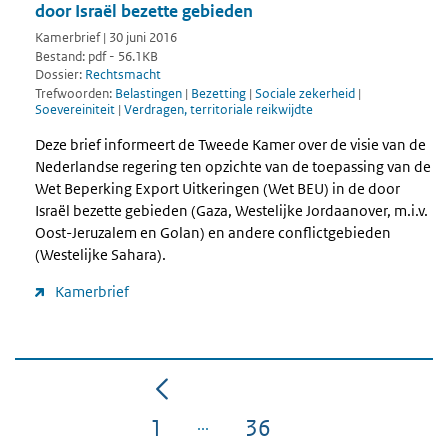
door Israël bezette gebieden
Kamerbrief | 30 juni 2016
Bestand: pdf - 56.1KB
Dossier:
Rechtsmacht
Trefwoorden:
Belastingen
|
Bezetting
|
Sociale zekerheid
|
Soevereiniteit
|
Verdragen, territoriale reikwijdte
Deze brief informeert de Tweede Kamer over de visie van de
Nederlandse regering ten opzichte van de toepassing van de
Wet Beperking Export Uitkeringen (Wet BEU) in de door
Israël bezette gebieden (Gaza, Westelijke Jordaanover, m.i.v.
Oost-Jeruzalem en Golan) en andere conflictgebieden
(Westelijke Sahara).
Kamerbrief
1
36
Pagina
Pagina