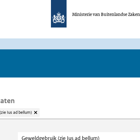
Ministerie van Buitenlandse Zake
taten
zie Ius ad bellum)
oeken
Trefwoord