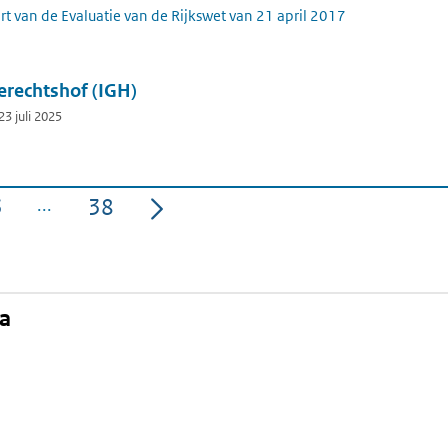
t van de Evaluatie van de Rijkswet van 21 april 2017
erechtshof (IGH)
3 juli 2025
3
38
na
Pagina
Pagina
na
kedIn