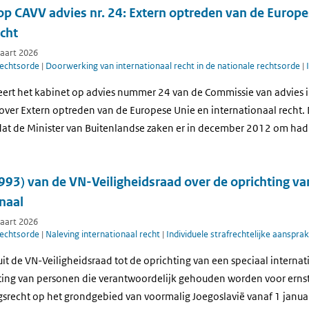
op CAVV advies nr. 24: Extern optreden van de Europe
echt
maart 2026
rechtsorde
|
Doorwerking van internationaal recht in de nationale rechtsorde
|
eert het kabinet op advies nummer 24 van de Commissie van advies i
ver Extern optreden van de Europese Unie en internationaal recht. D
at de Minister van Buitenlandse zaken er in december 2012 om had
993) van de VN-Veiligheidsraad over de oprichting va
naal
maart 2026
rechtsorde
|
Naleving internationaal recht
|
Individuele strafrechtelijke aansprak
luit de VN-Veiligheidsraad tot de oprichting van een speciaal internat
ting van personen die verantwoordelijk gehouden worden voor erns
gsrecht op het grondgebied van voormalig Joegoslavië vanaf 1 janu