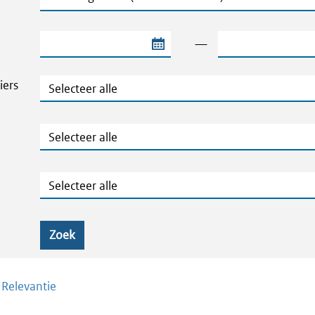
Begindatum van de periode
Einddatum van de
—
Thema's en Dossiers
iers
Publicatietype
Geografie
Zoek
/
Relevantie