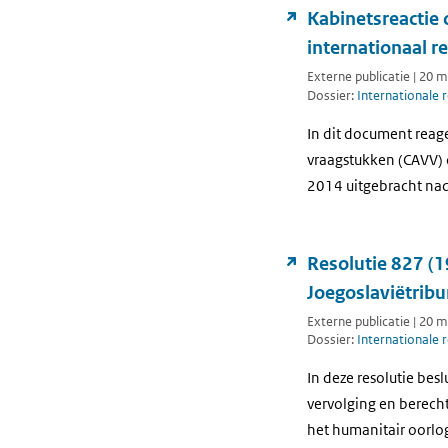
Kabinetsreactie 
internationaal r
Externe publicatie | 20 
Dossier:
Internationale 
In dit document reag
vraagstukken (CAVV) o
2014 uitgebracht nad
Resolutie 827 (1
Joegoslaviëtribu
Externe publicatie | 20 
Dossier:
Internationale 
In deze resolutie bes
vervolging en berech
het humanitair oorlo