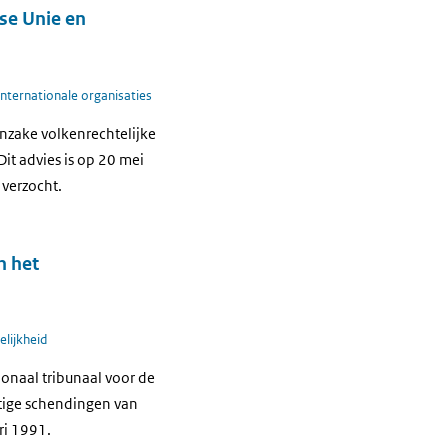
se Unie en
Internationale organisaties
nzake volkenrechtelijke
it advies is op 20 mei
 verzocht.
n het
elijkheid
ionaal tribunaal voor de
tige schendingen van
ari 1991.