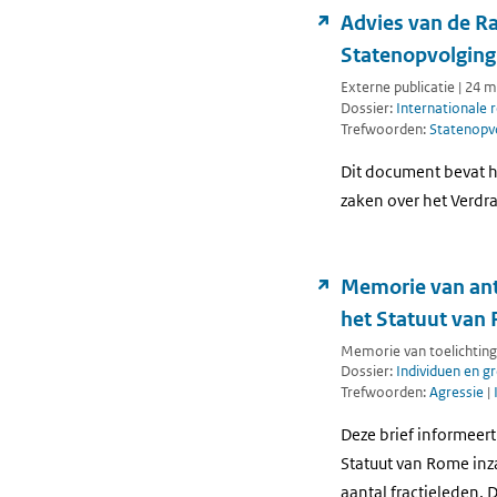
Advies van de Ra
Statenopvolging
Externe publicatie | 24 
Dossier:
Internationale 
Trefwoorden:
Statenopv
Dit document bevat h
zaken over het Verdr
Memorie van ant
het Statuut van 
Memorie van toelichting
Dossier:
Individuen en g
Trefwoorden:
Agressie
|
Deze brief informeer
Statuut van Rome inz
aantal fractieleden. 