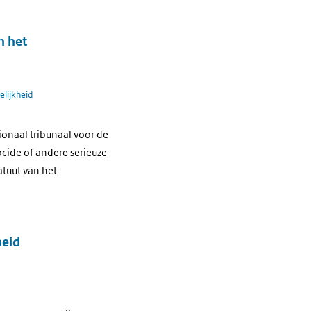
n het
elijkheid
tionaal tribunaal voor de
cide of andere serieuze
tuut van het
heid