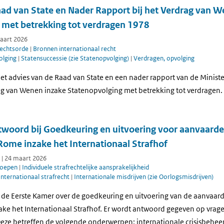
ad van State en Nader Rapport bij het Verdrag van 
 met betrekking tot verdragen 1978
maart 2026
rechtsorde
|
Bronnen internationaal recht
olging
|
Statensuccessie (zie Statenopvolging)
|
Verdragen, opvolging
et advies van de Raad van State en een nader rapport van de Minist
ag van Wenen inzake Statenopvolging met betrekking tot verdragen.
woord bij Goedkeuring en uitvoering voor aanvaarde
Rome inzake het Internationaal Strafhof
 | 24 maart 2026
roepen
|
Individuele strafrechtelijke aansprakelijkheid
Internationaal strafrecht
|
Internationale misdrijven (zie Oorlogsmisdrijven)
t de Eerste Kamer over de goedkeuring en uitvoering van de aanvaard
ake het Internationaal Strafhof. Er wordt antwoord gegeven op vrag
Deze betreffen de volgende onderwerpen: internationale crisisbehee