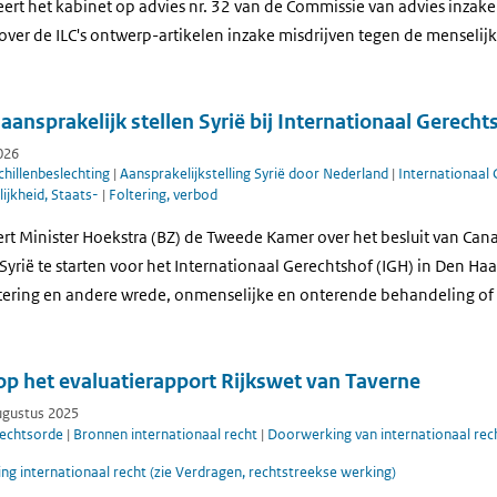
ert het kabinet op advies nr. 32 van de Commissie van advies inzake
over de ILC's ontwerp-artikelen inzake misdrijven tegen de menselij
aansprakelijk stellen Syrië bij Internationaal Gerecht
026
hillenbeslechting
|
Aansprakelijkstelling Syrië door Nederland
|
Internationaal
ijkheid, Staats-
|
Foltering, verbod
eert Minister Hoekstra (BZ) de Tweede Kamer over het besluit van C
yrië te starten voor het Internationaal Gerechtshof (IGH) in Den Haa
ltering en andere wrede, onmenselijke en onterende behandeling of 
op het evaluatierapport Rijkswet van Taverne
augustus 2025
rechtsorde
|
Bronnen internationaal recht
|
Doorwerking van internationaal rech
g internationaal recht (zie Verdragen, rechtstreekse werking)