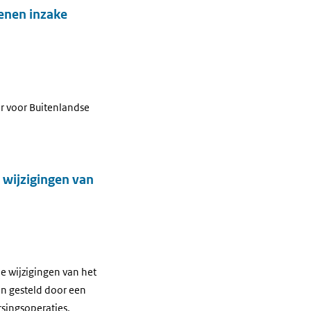
Wenen inzake
er voor Buitenlandse
 wijzigingen van
e wijzigingen van het
en gesteld door een
rsingsoperaties,