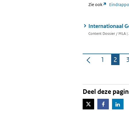
Zie ook
Eindrappor
Internationaal G
Content Dossier / MLA | 2
1
2
Pagina
Pagi
Deel deze pagi
X-Twitter
Facebook
Lin