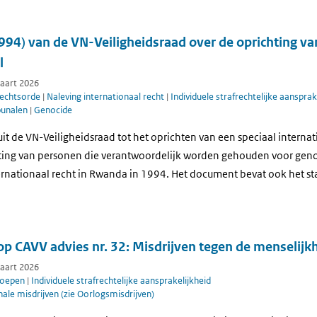
994) van de VN-Veiligheidsraad over de oprichting va
l
maart 2026
rechtsorde
|
Naleving internationaal recht
|
Individuele strafrechtelijke aansprak
bunalen
|
Genocide
luit de VN-Veiligheidsraad tot het oprichten van een speciaal interna
ting van personen die verantwoordelijk worden gehouden voor geno
rnationaal recht in Rwanda in 1994. Het document bevat ook het sta
op CAVV advies nr. 32: Misdrijven tegen de menselijk
maart 2026
roepen
|
Individuele strafrechtelijke aansprakelijkheid
nale misdrijven (zie Oorlogsmisdrijven)