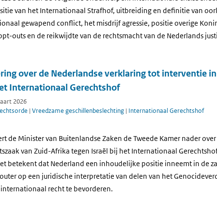
itie van het Internationaal Strafhof, uitbreiding en definitie van oor
ionaal gewapend conflict, het misdrijf agressie, positie overige Koni
pt-outs en de reikwijdte van de rechtsmacht van de Nederlands justi
ering over de Nederlandse verklaring tot interventie i
het Internationaal Gerechtshof
maart 2026
rechtsorde
|
Vreedzame geschillenbeslechting
|
Internationaal Gerechtshof
ert de Minister van Buitenlandse Zaken de Tweede Kamer nader over 
htszaak van Zuid-Afrika tegen Israël bij het Internationaal Gerechtsho
iet betekent dat Nederland een inhoudelijke positie inneemt in de zaa
 louter op een juridische interpretatie van delen van het Genocidever
 internationaal recht te bevorderen.