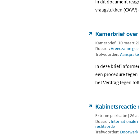
In dit document reage
vraagstukken (CAVV) 
Kamerbrief over 
Kamerbrief | 10 maart 2
Dossier:
Vreedzame gesc
Trefwoorden:
Aansprakel
In deze brief inform
een procedure tegen S
het Verdrag tegen fo
Kabinetsreactie 
Externe publicatie | 26 
Dossier:
Internationale 
rechtsorde
Trefwoorden:
Doorwerkin