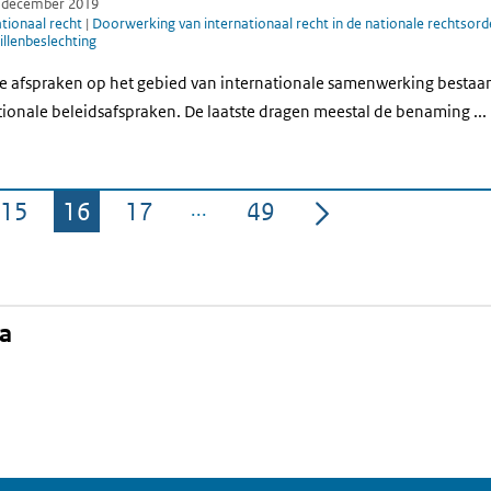
7 december 2019
tionaal recht
|
Doorwerking van internationaal recht in de nationale rechtsord
llenbeslechting
jke afspraken op het gebied van internationale samenwerking bestaa
tionale beleidsafspraken. De laatste dragen meestal de benaming ...
15
16
17
49
Pagina
Pagina
Pagina
Pagina
na
kedIn