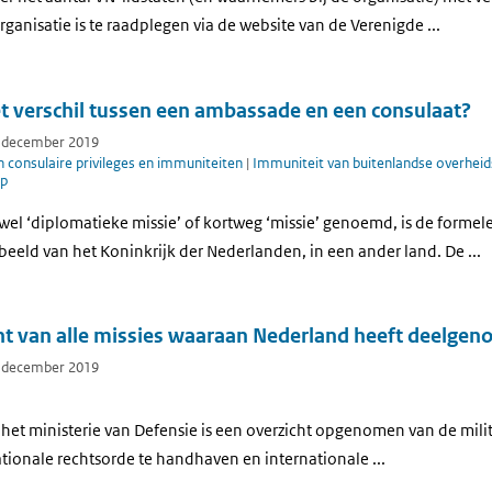
rganisatie is te raadplegen via de website van de Verenigde ...
et verschil tussen een ambassade en een consulaat?
7 december 2019
 consulaire privileges en immuniteiten
|
Immuniteit van buitenlandse overheid
lp
el ‘diplomatieke missie’ of kortweg ‘missie’ genoemd, is de forme
beeld van het Koninkrijk der Nederlanden, in een ander land. De ...
cht van alle missies waaraan Nederland heeft deelge
7 december 2019
 het ministerie van Defensie is een overzicht opgenomen van de mili
tionale rechtsorde te handhaven en internationale ...