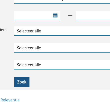
Begindatum van de periode
Einddatum van de
—
Thema's en Dossiers
iers
Publicatietype
Geografie
Zoek
/
Relevantie