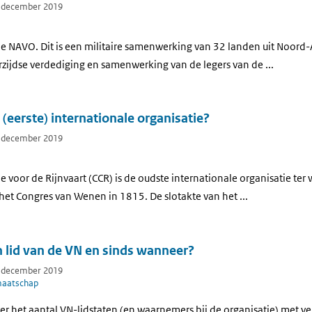
7 december 2019
 de NAVO. Dit is een militaire samenwerking van 32 landen uit Noord
zijdse verdediging en samenwerking van de legers van de ...
 (eerste) internationale organisatie?
7 december 2019
 voor de Rijnvaart (CCR) is de oudste internationale organisatie te
 het Congres van Wenen in 1815. De slotakte van het ...
n lid van de VN en sinds wanneer?
7 december 2019
maatschap
er het aantal VN-lidstaten (en waarnemers bij de organisatie) met v