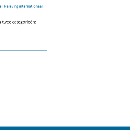
e
|
Naleving internationaal
n twee categorieën: