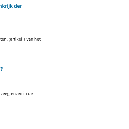
nkrijk der
n. (artikel 1 van het
t?
t zeegrenzen in de