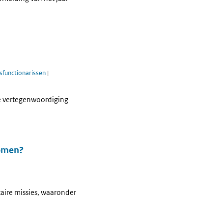
sfunctionarissen
|
le vertegenwoordiging
nomen?
taire missies, waaronder