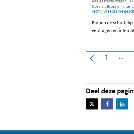
Veelgestelde vragen | 1
Dossier:
Bronnen interna
recht
|
Vreedzame geschi
Binnen de schrifteli
verdragen en interna
1
Pagina
Deel deze pagi
X-Twitter
Facebook
Lin