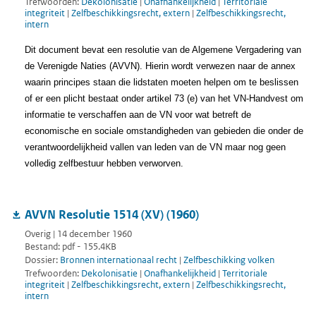
Trefwoorden:
Dekolonisatie
|
Onafhankelijkheid
|
Territoriale
integriteit
|
Zelfbeschikkingsrecht, extern
|
Zelfbeschikkingsrecht,
intern
Dit document bevat een resolutie van de Algemene Vergadering van
de Verenigde Naties (AVVN). Hierin wordt verwezen naar de annex
waarin principes staan die lidstaten moeten helpen om te beslissen
of er een plicht bestaat onder artikel 73 (e) van het VN-Handvest om
informatie te verschaffen aan de VN voor wat betreft de
economische en sociale omstandigheden van gebieden die onder de
verantwoordelijkheid vallen van leden van de VN maar nog geen
volledig zelfbestuur hebben verworven.
AVVN Resolutie 1514 (XV) (1960)
Overig | 14 december 1960
Bestand: pdf - 155.4KB
Dossier:
Bronnen internationaal recht
|
Zelfbeschikking volken
Trefwoorden:
Dekolonisatie
|
Onafhankelijkheid
|
Territoriale
integriteit
|
Zelfbeschikkingsrecht, extern
|
Zelfbeschikkingsrecht,
intern