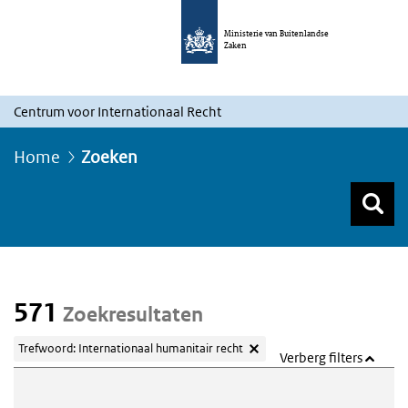
Ministerie van Buitenlandse
Zaken
Centrum voor Internationaal Recht
Home
Zoeken
Z
Z
Top menu zoeken
571
Zoekresultaten
Trefwoord: Internationaal humanitair recht
Verberg filters
Webcontent zoeken