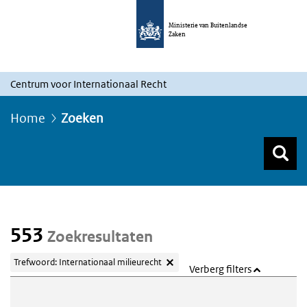
Ministerie van Buitenlandse
Zaken
Centrum voor Internationaal Recht
Home
Zoeken
Z
Z
Top menu zoeken
553
Zoekresultaten
Trefwoord: Internationaal milieurecht
Verberg filters
Webcontent zoeken