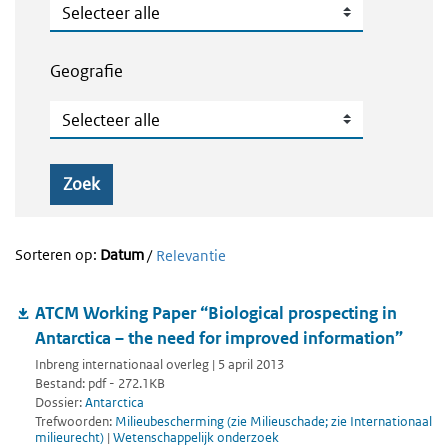
Publicatietype
Geografie
Geografie
Zoek
Sorteren op:
Datum
/
Relevantie
ATCM Working Paper “Biological prospecting in
Antarctica – the need for improved information”
Inbreng internationaal overleg | 5 april 2013
Bestand: pdf - 272.1KB
Dossier:
Antarctica
Trefwoorden:
Milieubescherming (zie Milieuschade; zie Internationaal
milieurecht)
|
Wetenschappelijk onderzoek