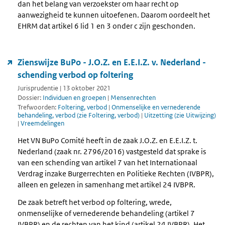
dan het belang van verzoekster om haar recht op
aanwezigheid te kunnen uitoefenen. Daarom oordeelt het
EHRM dat artikel 6 lid 1 en 3 onder c zijn geschonden.
Zienswijze BuPo - J.O.Z. en E.E.I.Z. v. Nederland -
schending verbod op foltering
Jurisprudentie | 13 oktober 2021
Dossier:
Individuen en groepen
|
Mensenrechten
Trefwoorden:
Foltering, verbod
|
Onmenselijke en vernederende
behandeling, verbod (zie Foltering, verbod)
|
Uitzetting (zie Uitwijzing)
|
Vreemdelingen
Het VN BuPo Comité heeft in de zaak J.O.Z. en E.E.I.Z. t.
Nederland (zaak nr. 2796/2016) vastgesteld dat sprake is
van een schending van artikel 7 van het Internationaal
Verdrag inzake Burgerrechten en Politieke Rechten (IVBPR),
alleen en gelezen in samenhang met artikel 24 IVBPR.
De zaak betreft het verbod op foltering, wrede,
onmenselijke of vernederende behandeling (artikel 7
IVBPR) en de rechten van het kind (artikel 24 IVBPR). Het