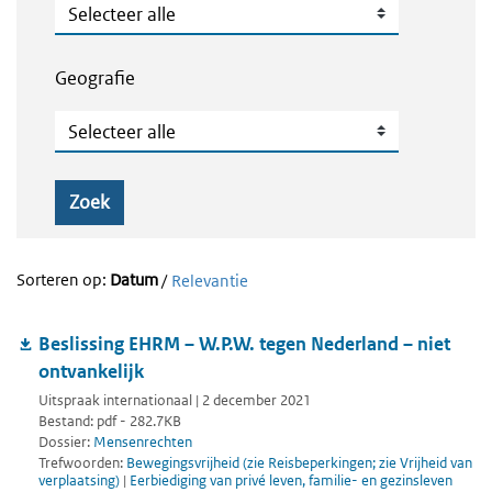
Publicatietype
Geografie
Geografie
Zoek
Sorteren op:
Datum
/
Relevantie
Beslissing EHRM – W.P.W. tegen Nederland – niet
ontvankelijk
Uitspraak internationaal | 2 december 2021
Bestand: pdf - 282.7KB
Dossier:
Mensenrechten
Trefwoorden:
Bewegingsvrijheid (zie Reisbeperkingen; zie Vrijheid van
verplaatsing)
|
Eerbiediging van privé leven, familie- en gezinsleven