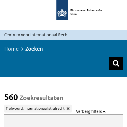
Ministerie van Buitenlandse
Zaken
Centrum voor Internationaal Recht
Home
Zoeken
Z
Z
Top menu zoeken
560
Zoekresultaten
Trefwoord: Internationaal strafrecht
Verberg filters
Webcontent zoeken