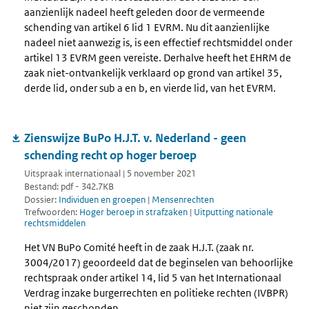
aanzienlijk nadeel heeft geleden door de vermeende
schending van artikel 6 lid 1 EVRM. Nu dit aanzienlijke
nadeel niet aanwezig is, is een effectief rechtsmiddel onder
artikel 13 EVRM geen vereiste. Derhalve heeft het EHRM de
zaak niet-ontvankelijk verklaard op grond van artikel 35,
derde lid, onder sub a en b, en vierde lid, van het EVRM.
Zienswijze BuPo H.J.T. v. Nederland - geen
schending recht op hoger beroep
Uitspraak internationaal | 5 november 2021
Bestand: pdf - 342.7KB
Dossier:
Individuen en groepen
|
Mensenrechten
Trefwoorden:
Hoger beroep in strafzaken
|
Uitputting nationale
rechtsmiddelen
Het VN BuPo Comité heeft in de zaak H.J.T. (zaak nr.
3004/2017) geoordeeld dat de beginselen van behoorlijke
rechtspraak onder artikel 14, lid 5 van het Internationaal
Verdrag inzake burgerrechten en politieke rechten (IVBPR)
niet zijn geschonden.