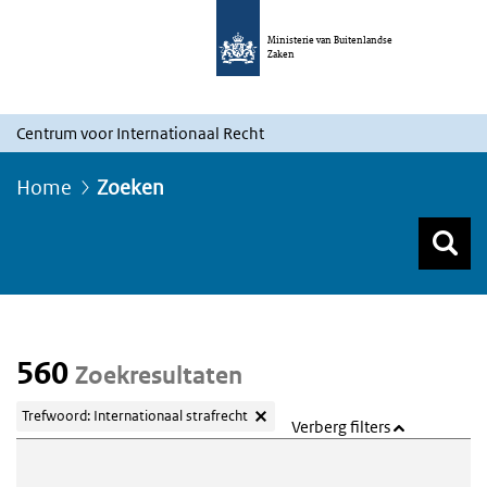
Ministerie van Buitenlandse
Zaken
Centrum voor Internationaal Recht
Home
Zoeken
Z
Z
Top menu zoeken
560
Zoekresultaten
Trefwoord: Internationaal strafrecht
Verberg filters
Webcontent zoeken