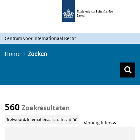
Ministerie van Buitenlandse
Zaken
Centrum voor Internationaal Recht
Home
Zoeken
Z
Z
Top menu zoeken
560
Zoekresultaten
Trefwoord: Internationaal strafrecht
Verberg filters
Webcontent zoeken