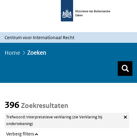
Ministerie van Buitenlandse
Zaken
Centrum voor Internationaal Recht
Home
Zoeken
Z
Z
Top menu zoeken
396
Zoekresultaten
Trefwoord: Interpretatieve verklaring (zie Verklaring bij
ondertekening)
Verberg filters