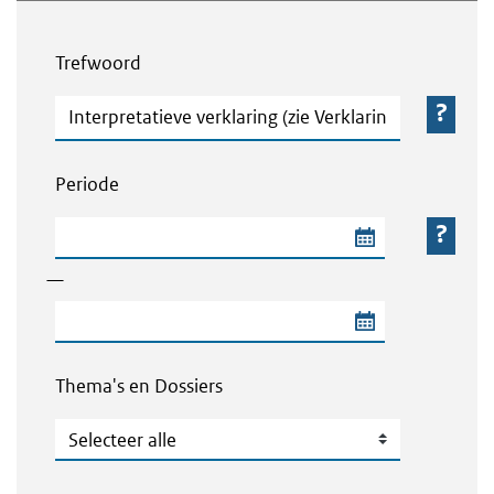
Webcontent zoeken
Trefwoord
Trefwoord
Periode
Begindatum van de periode
—
Einddatum van de periode
Thema's en Dossiers
Thema's en Dossiers