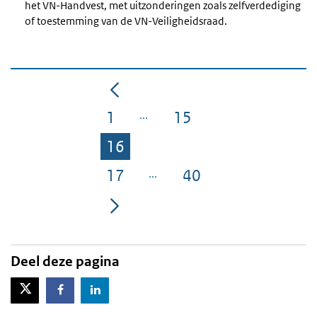
het VN-Handvest, met uitzonderingen zoals zelfverdediging
of toestemming van de VN-Veiligheidsraad.
1
15
Pagina
Pagina
16
Pagina
17
40
Pagina
Pagina
Deel deze pagina
X-Twitter
Facebook
LinkedIn