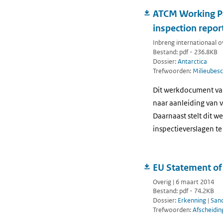
ATCM Working Pa
inspection repor
Inbreng internationaal o
Bestand: pdf - 236.8KB
Dossier:
Antarctica
Trefwoorden:
Milieubesc
Dit werkdocument van 
naar aanleiding van 
Daarnaast stelt dit 
inspectieverslagen te
EU Statement of
Overig | 6 maart 2014
Bestand: pdf - 74.2KB
Dossier:
Erkenning
|
Sanc
Trefwoorden:
Afscheidi