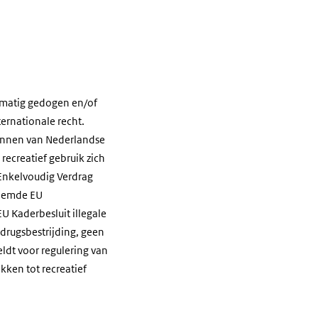
idsmatig gedogen en/of
ternationale recht.
plannen van Nederlandse
recreatief gebruik zich
 Enkelvoudig Verdrag
noemde EU
 Kaderbesluit illegale
 drugsbestrijding, geen
eldt voor regulering van
kken tot recreatief