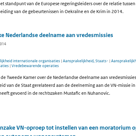
et standpunt van de Europese regeringsleiders over de relatie tusse
leiding van de gebeurtenissen in Oekraïne en de Krim in 2014.
ke Nederlandse deelname aan vredesmissies
2014
ijkheid internationale organisaties
|
Aansprakelijkheid, Staats-
|
Aansprakelijkh
saties
|
Vredebewarende operaties
t de Tweede Kamer over de Nederlandse deelname aan vredesmissies.
id van de Staat gerelateerd aan de deelneming aan de VN-missie in Ma
 heeft gevoerd in de rechtszaken Mustafic en Nuhanovic.
inzake VN-oproep tot instellen van een moratorium o