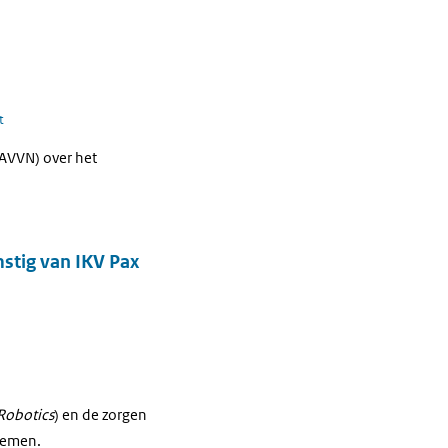
t
(AVVN) over het
stig van IKV Pax
Robotics
) en de zorgen
stemen.