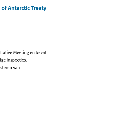
f Antarctic Treaty
ltative Meeting en bevat
ge inspecties.
isteren van