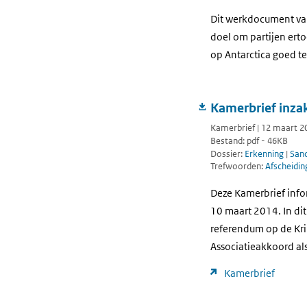
Dit werkdocument van 
doel om partijen ert
op Antarctica goed t
Kamerbrief inzak
Kamerbrief | 12 maart 2
Bestand: pdf - 46KB
Dossier:
Erkenning
|
Sanc
Trefwoorden:
Afscheidi
Deze Kamerbrief info
10 maart 2014. In di
referendum op de Kri
Associatieakkoord al
Kamerbrief