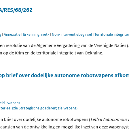
 A/RES/68/262
ng
|
Annexatie
|
Erkenning, niet-
|
Non-interventiebeginsel
|
Territoriale integritei
en resolutie van de Algemene Vergadering van de Verenigde Naties 
p de Krim en de territoriale integriteit van Oekraïne.
 op brief over dodelijke autonome robotwapens afkom
eid
|
Wapens
aterieel (zie Strategische goederen; zie Wapens)
en brief over dodelijke autonome robotwapens (
Lethal Autonomous 
en aanzien van de ontwikkeling en mogelijke inzet van deze wapensy