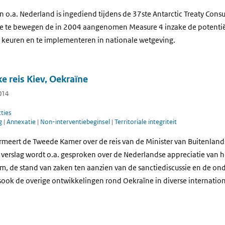
o.a. Nederland is ingediend tijdens de 37ste Antarctic Treaty Consu
oe te bewegen de in 2004 aangenomen Measure 4 inzake de potentiël
e keuren en te implementeren in nationale wetgeving.
e reis Kiev, Oekraïne
014
ties
ng
|
Annexatie
|
Non-interventiebeginsel
|
Territoriale integriteit
rmeert de Tweede Kamer over de reis van de Minister van Buitenland
t verslag wordt o.a. gesproken over de Nederlandse appreciatie van 
m, de stand van zaken ten aanzien van de sanctiediscussie en de on
sook de overige ontwikkelingen rond Oekraïne in diverse internatio