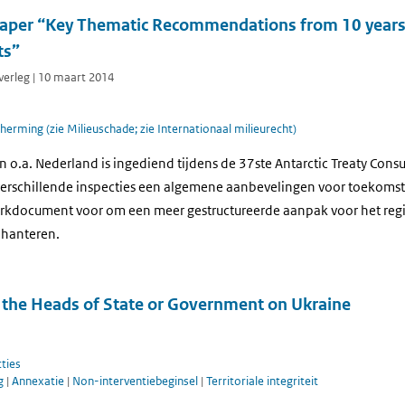
per “Key Thematic Recommendations from 10 years o
ts”
verleg | 10 maart 2014
herming (zie Milieuschade; zie Internationaal milieurecht)
o.a. Nederland is ingediend tijdens de 37ste Antarctic Treaty Consu
verschillende inspecties een algemene aanbevelingen voor toekomsti
werkdocument voor om een meer gestructureerde aanpak voor het reg
 hanteren.
 the Heads of State or Government on Ukraine
ties
ng
|
Annexatie
|
Non-interventiebeginsel
|
Territoriale integriteit