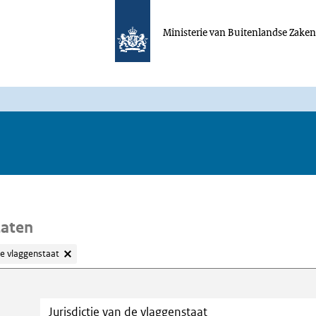
Ministerie van Buitenlandse Zake
taten
de vlaggenstaat
oeken
Trefwoord