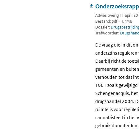
Onderzoeksrappo
Advies overig | 1 april 20
Bestand: pdf - 1.7MB
Dossier:
Drugsbestrijdin
Trefwoorden:
Drugshan
De vraag die in dit o
anderszins reguleren 
Daarbij richt de toet
gemeenten en buitenla
verhouden tot dat int
1961 zoals gewijzigd
Schengenacquis, het 
drugshandel 2004. De 
ruimte is voor regule
cannabisteelt in het 
gebruik door derden.