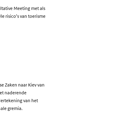
ltative Meeting met als
e risico’s van toerisme
se Zaken naar Kiev van
het naderende
dertekening van het
nale gremia.