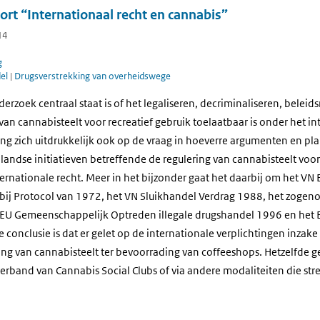
rt “Internationaal recht en cannabis”
14
g
del
|
Drugsverstrekking van overheidswege
nderzoek centraal staat is of het legaliseren, decriminaliseren, bele
van cannabisteelt voor recreatief gebruik toelaatbaar is onder het in
sing zich uitdrukkelijk ook op de vraag in hoeverre argumenten en 
ndse initiatieven betreffende de regulering van cannabisteelt voor 
ernationale recht. Meer in het bijzonder gaat het daarbij om het VN
 bij Protocol van 1972, het VN Sluikhandel Verdrag 1988, het zoge
EU Gemeenschappelijk Optreden illegale drugshandel 1996 en het EU
conclusie is dat er gelet op de internationale verplichtingen inzake
ring van cannabisteelt ter bevoorrading van coffeeshops. Hetzelfde g
verband van Cannabis Social Clubs of via andere modaliteiten die stre