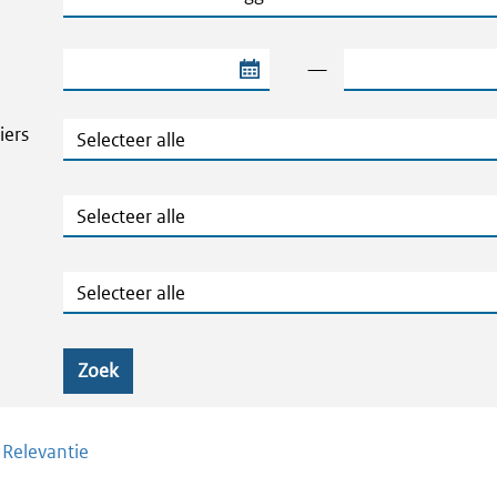
Begindatum van de periode
Einddatum van de
—
Thema's en Dossiers
iers
Publicatietype
Geografie
Zoek
/
Relevantie