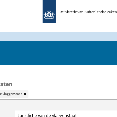
Ministerie van Buitenlandse Zake
taten
de vlaggenstaat
oeken
Trefwoord