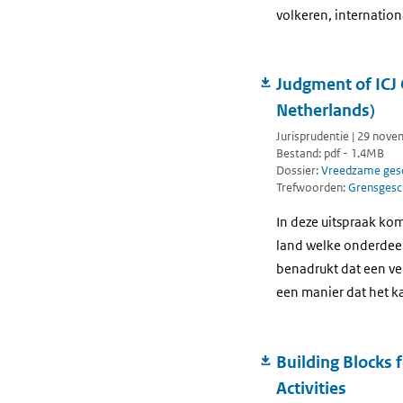
volkeren, internation
Judgment of ICJ 
Netherlands)
Jurisprudentie | 29 nov
Bestand: pdf - 1.4MB
Dossier:
Vreedzame gesc
Trefwoorden:
Grensgesc
In deze uitspraak kom
land welke onderdeel 
benadrukt dat een ve
een manier dat het ka
Building Blocks
Activities