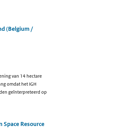
nd (Belgium /
kening van 14 hectare
lang omdat het IGH
rden geïnterpreteerd op
on Space Resource