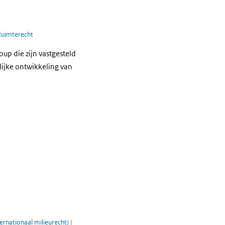
Ruimterecht
p die zijn vastgesteld
lijke ontwikkeling van
ternationaal milieurecht)
|