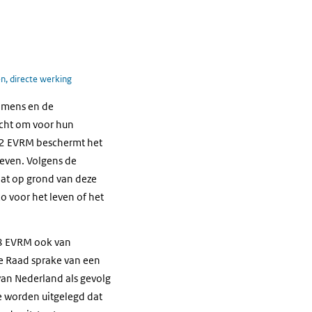
, directe werking
e mens en de
icht om voor hun
t. 2 EVRM beschermt het
leven. Volgens de
aat op grond van deze
o voor het leven of het
n 8 EVRM ook van
ge Raad sprake van een
 van Nederland als gevolg
e worden uitgelegd dat