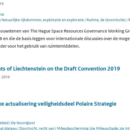
19
mte
|
Natuurlijke rijkdommen, exploitatie en exploratie
|
Ruimte, de (kosmische)
|
ouwstenen van The Hague Space Resources Governance Working Grou
en die de basis leggen voor internationale discussies over de moge
ader voor het gebruik van ruimtemiddelen.
s of Liechtenstein on the Draft Convention 2019
r 2019
e actualisering veiligheidsdeel Polaire Strategie
ebied
|
De Noordpool
al plateau
|
Doortocht, recht van
|
Milieubescherming (zie Milieuschade; zie In