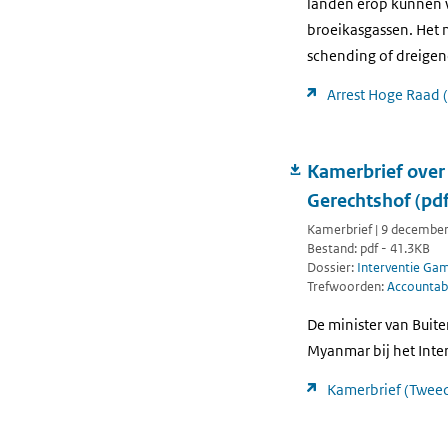
landen erop kunnen w
broeikasgassen. Het 
schending of dreige
Arrest Hoge Raad 
Kamerbrief over 
Gerechtshof (pd
Kamerbrief | 9 decembe
Bestand: pdf - 41.3KB
Dossier:
Interventie Ga
Trefwoorden:
Accountabi
De minister van Buit
Myanmar bij het Inte
Kamerbrief (Tweed