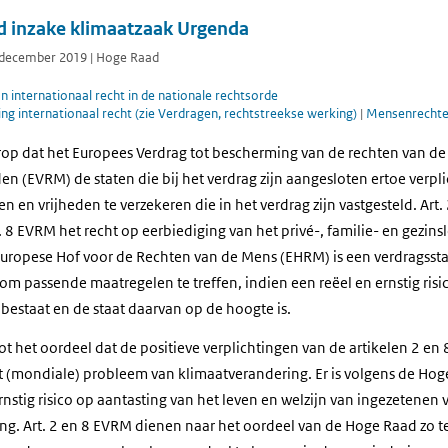
d inzake klimaatzaak Urgenda
0 december 2019 | Hoge Raad
 internationaal recht in de nationale rechtsorde
g internationaal recht (zie Verdragen, rechtstreekse werking)
|
Mensenrechten
rop dat het Europees Verdrag tot bescherming van de rechten van d
n (EVRM) de staten die bij het verdrag zijn aangesloten ertoe verpl
n en vrijheden te verzekeren die in het verdrag zijn vastgesteld. Ar
t. 8 EVRM het recht op eerbiediging van het privé-, familie- en gezins
Europese Hof voor de Rechten van de Mens (EHRM) is een verdragsst
om passende maatregelen te treffen, indien een reëel en ernstig risic
bestaat en de staat daarvan op de hoogte is.
t het oordeel dat de positieve verplichtingen van de artikelen 2 e
et (mondiale) probleem van klimaatverandering. Er is volgens de Ho
nstig risico op aantasting van het leven en welzijn van ingezetenen
ng. Art. 2 en 8 EVRM dienen naar het oordeel van de Hoge Raad zo t