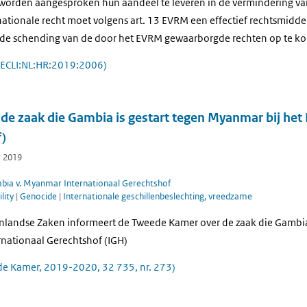
orden aangesproken hun aandeel te leveren in de vermindering van
nationale recht moet volgens art. 13 EVRM een effectief rechtsmidd
nde schending van de door het EVRM gewaarborgde rechten op te k
(ECLI:NL:HR:2019:2006)
de zaak die Gambia is gestart tegen Myanmar bij het 
f)
r 2019
mbia v. Myanmar Internationaal Gerechtshof
lity
|
Genocide
|
Internationale geschillenbeslechting, vreedzame
enlandse Zaken informeert de Tweede Kamer over de zaak die Gambia 
rnationaal Gerechtshof (IGH)
e Kamer, 2019-2020, 32 735, nr. 273)