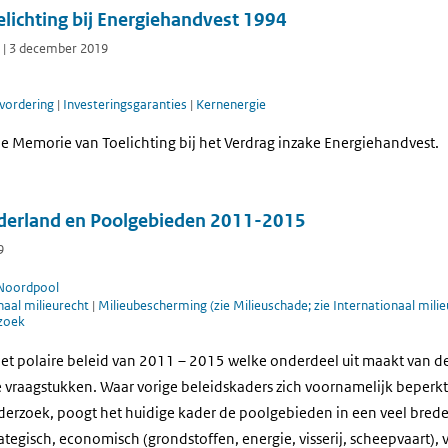
lichting bij Energiehandvest 1994
 | 3 december 2019
vordering
|
Investeringsgaranties
|
Kernenergie
e Memorie van Toelichting bij het Verdrag inzake Energiehandvest.
derland en Poolgebieden 2011-2015
9
Noordpool
naal milieurecht
|
Milieubescherming (zie Milieuschade; zie Internationaal mili
zoek
et polaire beleid van 2011 – 2015 welke onderdeel uit maakt van de
 vraagstukken. Waar vorige beleidskaders zich voornamelijk beperkt
erzoek, poogt het huidige kader de poolgebieden in een veel breder
trategisch, economisch (grondstoffen, energie, visserij, scheepvaart),