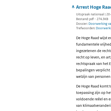
Arrest Hoge Raa
Uitspraak nationaal | 2
Bestand: pdf - 274.3KB
Dossier:
Doorwerking van
Trefwoorden:
Doorwerkin
De Hoge Raad wijst e
fundamentele vrijhede
ingezetenen de rechte
recht op leven, en ar
rechtspraak van het 
bepalingen verplicht 
welzijn van personen 
De Hoge Raad komt to
toepassing zijn op h
voldoende reëel en er
van klimaatveranderi