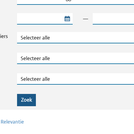
Begindatum van de periode
Einddatum van de
—
Thema's en Dossiers
iers
Publicatietype
Geografie
Zoek
/
Relevantie