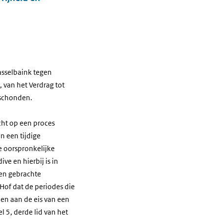
asselbaink tegen
, van het Verdrag tot
eschonden.
echt op een proces
n een tijdige
e oorspronkelijke
ve en hierbij is in
ren gebrachte
Hof dat de periodes die
en aan de eis van een
l 5, derde lid van het