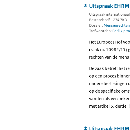
Uitspraak EHRM M
Uitspraak internationaal 
Bestand: pdf - 234.7KB
Dossier:
Mensenrechten
Trefwoorden:
Eerlijk pr
Het Europees Hof voo
(zaak nr. 10982/15) g
rechten van de mens
De zaak betreft het re
op een proces binnen r
nadere beslissingen 
op de specifieke omst
worden als verzoeker 
met artikel 5, derde 
Uitspraak EHRM -