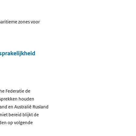
maritieme zones voor
sprakelijkheid
che Federatie de
gesprekken houden
and en Australië Rusland
iet bereid blijkt de
raden op volgende