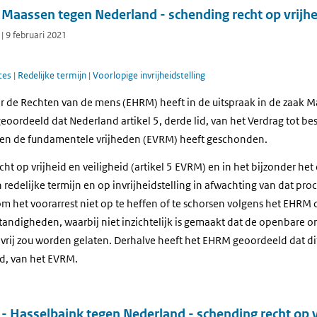
aassen tegen Nederland - schending recht op vrijhei
| 9 februari 2021
oces
|
Redelijke termijn
|
Voorlopige invrijheidstelling
r de Rechten van de mens (EHRM) heeft in de uitspraak in de zaak 
eoordeeld dat Nederland artikel 5, derde lid, van het Verdrag tot b
 en de fundamentele vrijheden (EVRM) heeft geschonden.
cht op vrijheid en veiligheid (artikel 5 EVRM) en in het bijzonder het 
edelijke termijn en op invrijheidstelling in afwachting van dat proces
om het voorarrest niet op te heffen of te schorsen volgens het EHR
andigheden, waarbij niet inzichtelijk is gemaakt dat de openbare o
vrij zou worden gelaten. Derhalve heeft het EHRM geoordeeld dat dit
lid, van het EVRM.
 Hasselbaink tegen Nederland - schending recht op v