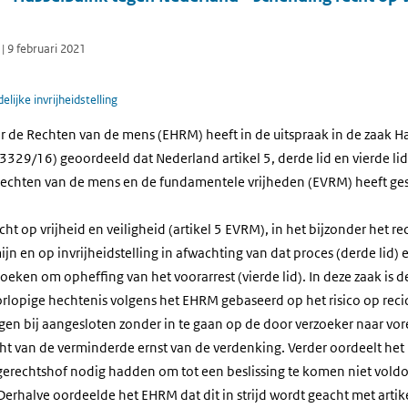
| 9 februari 2021
lijke invrijheidstelling
r de Rechten van de mens (EHRM) heeft in de uitspraak in de zaak H
3329/16) geoordeeld dat Nederland artikel 5, derde lid en vierde lid
rechten van de mens en de fundamentele vrijheden (EVRM) heeft g
cht op vrijheid en veiligheid (artikel 5 EVRM), in het bijzonder het r
jn en op invrijheidstelling in afwachting van dat proces (derde lid) e
eken om opheffing van het voorarrest (vierde lid). In deze zaak is d
orlopige hechtenis volgens het EHRM gebaseerd op het risico op recidi
gen bij aangesloten zonder in te gaan op de door verzoeker naar vo
ht van de verminderde ernst van de verdenking. Verder oordeelt het 
gerechtshof nodig hadden om tot een beslissing te komen niet voldo
Derhalve oordeelde het EHRM dat dit in strijd wordt geacht met artike