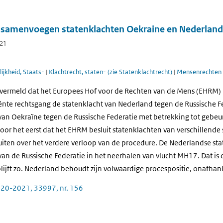
 samenvoegen statenklachten Oekraine en Nederlan
021
ijkheid, Staats-
|
Klachtrecht, staten- (zie Statenklachtrecht)
|
Mensenrechten
s vermeld dat het Europees Hof voor de Rechten van de Mens (EHRM) 
iënte rechtsgang de statenklacht van Nederland tegen de Russische F
van Oekraïne tegen de Russische Federatie met betrekking tot gebeur
voor het eerst dat het EHRM besluit statenklachten van verschillende 
ten over het verdere verloop van de procedure. De Nederlandse stat
van de Russische Federatie in het neerhalen van vlucht MH17. Dat is
blijft zo. Nederland behoudt zijn volwaardige procespositie, onafhan
20-2021, 33997, nr. 156