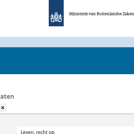
Ministerie van Buitenlandse Zake
taten
oeken
Trefwoord