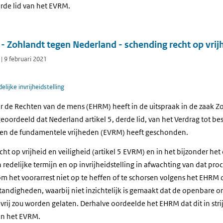
erde lid van het EVRM.
 Zohlandt tegen Nederland - schending recht op vrijh
| 9 februari 2021
lijke invrijheidstelling
r de Rechten van de mens (EHRM) heeft in de uitspraak in de zaak 
eoordeeld dat Nederland artikel 5, derde lid, van het Verdrag tot b
 en de fundamentele vrijheden (EVRM) heeft geschonden.
cht op vrijheid en veiligheid (artikel 5 EVRM) en in het bijzonder het 
edelijke termijn en op invrijheidstelling in afwachting van dat proces
om het voorarrest niet op te heffen of te schorsen volgens het EHR
andigheden, waarbij niet inzichtelijk is gemaakt dat de openbare o
vrij zou worden gelaten. Derhalve oordeelde het EHRM dat dit in str
van het EVRM.