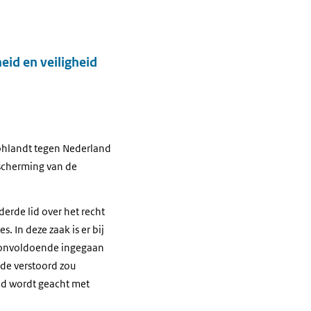
eid en veiligheid
Zohlandt tegen Nederland
escherming van de
derde lid over het recht
. In deze zaak is er bij
M onvoldoende ingegaan
rde verstoord zou
ijd wordt geacht met