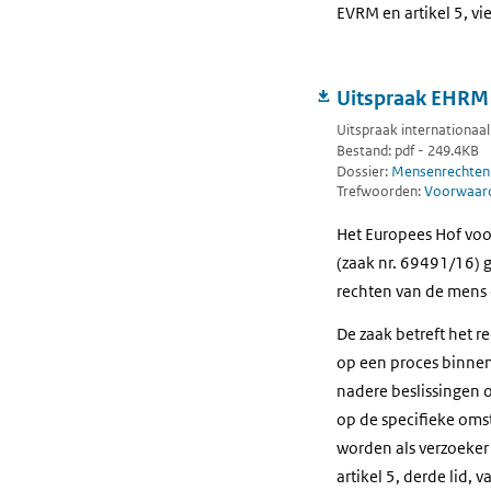
EVRM en artikel 5, vi
Uitspraak EHRM -
Uitspraak internationaal 
Bestand: pdf - 249.4KB
Dossier:
Mensenrechten
Trefwoorden:
Voorwaarde
Het Europees Hof voo
(zaak nr. 69491/16) g
rechten van de mens
De zaak betreft het re
op een proces binnen r
nadere beslissingen 
op de specifieke omst
worden als verzoeker 
artikel 5, derde lid, 