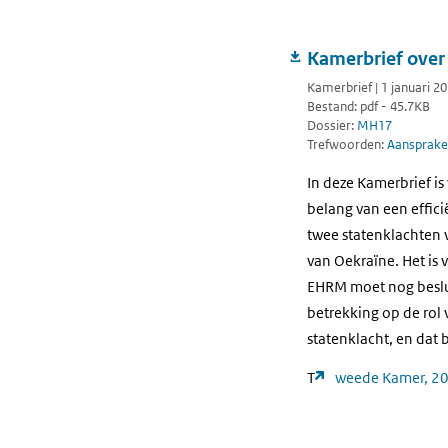
Kamerbrief over
Kamerbrief | 1 januari 2
Bestand: pdf - 45.7KB
Dossier:
MH17
Trefwoorden:
Aansprakel
In deze Kamerbrief i
belang van een effic
twee statenklachten 
van Oekraïne. Het is 
EHRM moet nog beslui
betrekking op de rol 
statenklacht, en dat 
T
weede Kamer, 20