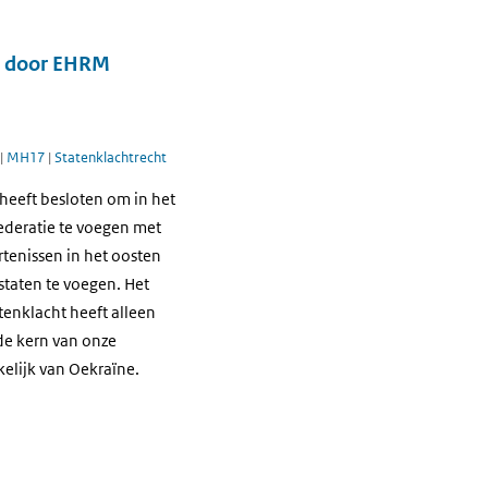
d door EHRM
|
MH17
|
Statenklachtrecht
heeft besloten om in het
ederatie te voegen met
tenissen in het oosten
staten te voegen. Het
enklacht heeft alleen
 de kern van onze
kelijk van Oekraïne.