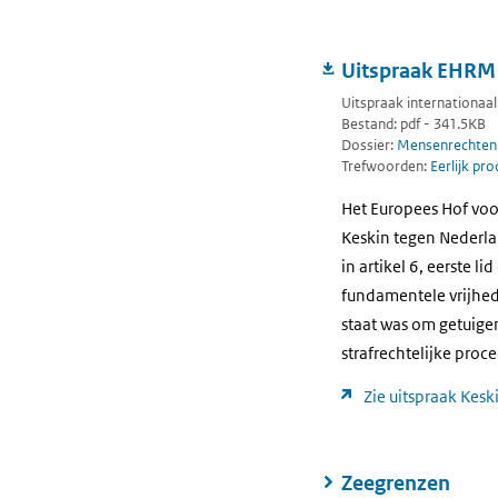
Uitspraak EHRM i
Uitspraak internationaal
Bestand: pdf - 341.5KB
Dossier:
Mensenrechten
Trefwoorden:
Eerlijk pro
Het Europees Hof voo
Keskin tegen Nederla
in artikel 6, eerste 
fundamentele vrijhe
staat was om getuige
strafrechtelijke proc
Zie uitspraak Kesk
Zeegrenzen