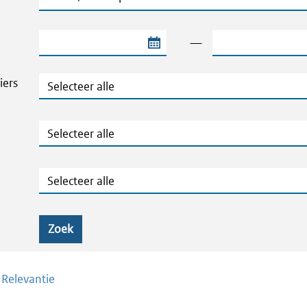
Begindatum van de periode
Einddatum van de
—
Thema's en Dossiers
iers
Publicatietype
Geografie
Zoek
/
Relevantie