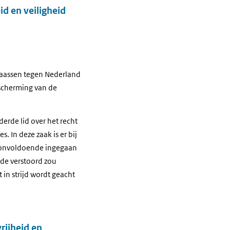
d en veiligheid
Maassen tegen Nederland
escherming van de
derde lid over het recht
. In deze zaak is er bij
M onvoldoende ingegaan
rde verstoord zou
 in strijd wordt geacht
rijheid en