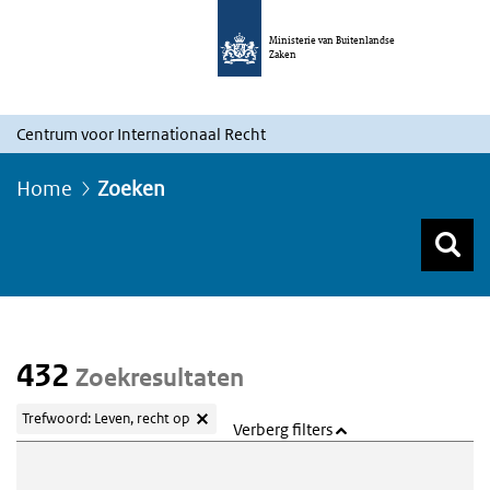
Ministerie van Buitenlandse
Zaken
Centrum voor Internationaal Recht
Home
Zoeken
Z
Z
Top menu zoeken
432
Zoekresultaten
Trefwoord: Leven, recht op
Verberg filters
Webcontent zoeken