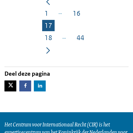
1
16
Pagina
Pagina
17
Pagina
18
44
Pagina
Pagina
Deel deze pagina
X-Twitter
Facebook
LinkedIn
Het Centrum voor Internationaal Recht (CIR) is het
expertisecentrum van het Koninkrijk der Nederlanden voor