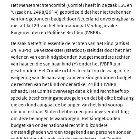
Het Mensenrechtencomité (Comité) heeft in de zaak E.A. en
Y. (zaak nr. 2498/2014) geoordeeld dat het niet toekennen
van kindgebonden budget door Nederland onverenigbaar is
met artikel 24 van het Internationaal Verdrag inzake
Burgerrechten en Politieke Rechten (IVBPR).
De zaak betreft in essentie de rechten van het kind (artikel
24 IVBPR). De verzoekster (staatloos) stelt dat door het niet
verlenen van een kindgebonden budget meerdere rechten
van haar en die van haar kind (Y) onder het IVBPR zijn
geschonden. Het Comité richt zich enkel op de vraag of de
weigering van de aanvraag voor een kindgebonden budget
de rechten van het kind onder artikel 24 lid 1 IVBPR
schaadt. Het Comité overweegt dat elk kind recht heeft op
speciale beschermingsmaatregelen en dat bij elke beslissing
die een kind aangaat de belangen van het kind voorop
dienen te staan. Staten hebben een positieve verplichting
om deze belangen te waarborgen. Het kindgebonden
budget kan onder nationaal recht in bijzondere
omstandigheden worden toegekend aan personen zonder
verblijfstatus (dus ook aan de verzoekster). Het Comité