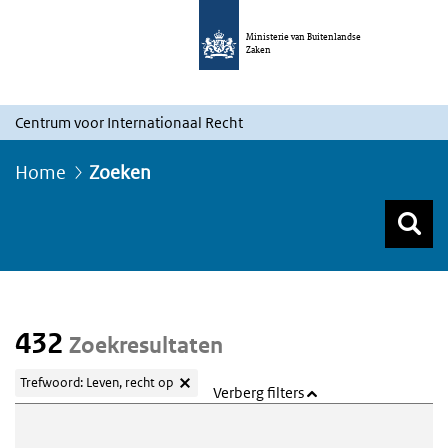
Ministerie van Buitenlandse
Zaken
Centrum voor Internationaal Recht
Home
Zoeken
Z
Z
Top menu zoeken
432
Zoekresultaten
Trefwoord: Leven, recht op
Verberg filters
Webcontent zoeken