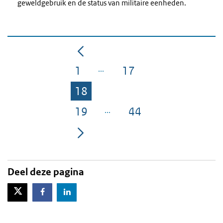
geweldgebruik en de status van militaire eenheden.
1
17
Pagina
Pagina
18
Pagina
19
44
Pagina
Pagina
Deel deze pagina
X-Twitter
Facebook
LinkedIn