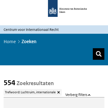
Ministerie van Buitenlandse
Zaken
Centrum voor Internationaal Recht
Home
Zoeken
Z
Z
Top menu zoeken
554
Zoekresultaten
Trefwoord: Luchtruim, internationale
Verberg filters
Webcontent zoeken