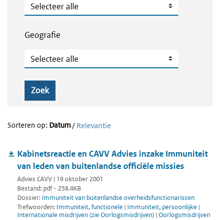
Publicatietype
Geografie
Geografie
Zoek
Sorteren op:
Datum
/
Relevantie
Kabinetsreactie en CAVV Advies inzake Immuniteit
van leden van buitenlandse officiële missies
Advies CAVV | 19 oktober 2001
Bestand: pdf - 258.4KB
Dossier:
Immuniteit van buitenlandse overheidsfunctionarissen
Trefwoorden:
Immuniteit, functionele
|
Immuniteit, persoonlijke
|
Internationale misdrijven (zie Oorlogsmisdrijven)
|
Oorlogsmisdrijven