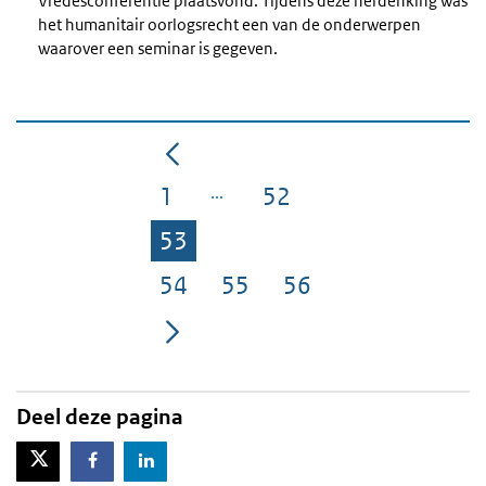
Vredesconferentie plaatsvond. Tijdens deze herdenking was
het humanitair oorlogsrecht een van de onderwerpen
waarover een seminar is gegeven.
1
52
Pagina
Pagina
53
Pagina
54
55
56
Pagina
Pagina
Pagina
Deel deze pagina
X-Twitter
Facebook
LinkedIn