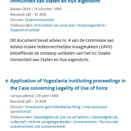
immuniteit van staten en hun eigendom
Advies CAVV | 14 oktober 1999
Bestand: pdf - 87.9KB
Dossier:
Staatsimmuniteit
Trefwoorden:
Immuniteit van executie
|
Staatseigendom
|
Staatsimmuniteit
Dit document bevat advies nr. 4 van de Commissie van
Advies inzake Volkenrechtelijke Vraagstukken (CAVV)
betreffende de ontwerp-artikelen van het ILC inzake
immuniteit van Staten en hun eigendom.
Application of Yugoslavia instituting proceedings in
the Case concerning Legality of Use of Force
Jurisprudentie | 29 april 1999
Bestand: pdf - 25.6KB
Dossier:
Vreedzame geschillenbeslechting
|
Internationaal
Gerechtshof
Trefwoorden:
Geweldgebruik (zie Ius ad bellum)
|
Geweldgebruik,
collectief
|
Interne aangelegenheden
|
Soevereiniteit
|
Territoriale
soevereiniteit (zie Soevereiniteit)